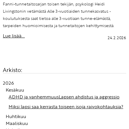
Fanni-tunnetaitosarjan toisen tekijän, psykologi Heidi
Livingstonin vetämästä Alle 3-vuotiaiden tunnekasvatus -
koulutuksesta saat tietoa alle 3-vuotiaan tunne-elämästä,
tarpeiden huomioimisesta ja tunnetaitojen kehittymisestä.
Lue lisää...
24.2.2026
Arkisto:
2026
Kesäkuu
ADHD ja vanhemmuus
Lapsen ahdistus ja aggressio
Miksi lapsi saa kerrasta toiseen isoja raivokohtauksia?
Huhtikuu
Maaliskuu
Turvan kokemus syntyy autonomisessa