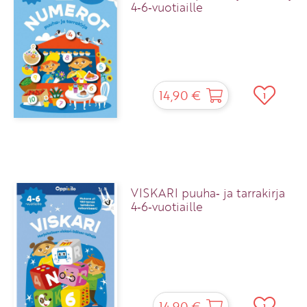
4‑6‑vuotiaille
14,90 €
1
VISKARI puuha‑ ja tarrakirja
4‑6‑vuotiaille
14,90 €
1