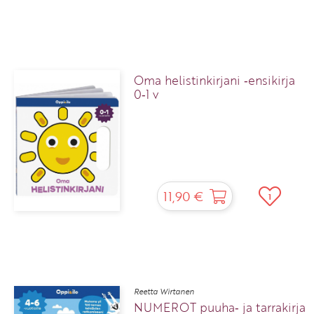
Oma helistinkirjani ‑ensikirja
0‑1 v
11,90 €
1
Reetta Wirtanen
NUMEROT puuha‑ ja tarrakirja