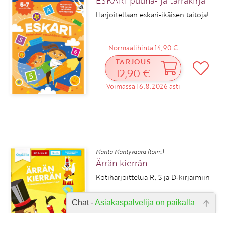
ESKARI puuha‑ ja tarrakirja
Harjoitellaan eskari‑ikäisen taitoja!
Normaalihinta 14,90 €
TARJOUS
12,90 €
Voimassa 16.8.2026 asti
Marita Mäntyvaara (toim.)
Ärrän kierrän
Kotiharjoittelua R, S ja D‑kirjaimiin
Chat -
Asiakaspalvelija on paikalla
Hei, miten voin auttaa? Kirjoita