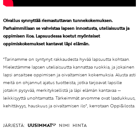
Oivallus synnyttää riemastuttavan tunnekokemuksen.
Parhaimmillaan se vahvistaa lapsen innostusta, uteliaisuutta ja
oppimisen iloa. Lapsuudessa koetut myönteiset
oppimiskokemukset kantavat läpi elämän.
"Tarinamme on syntynyt rakkaudesta hyvää lapsuutta kohtaan.
Mielestämme lapsen uteliaisuutta kannattaa ruokkia, ja jokainen
lapsi ansaitsee oppimisen ja oivaltamisen kokemuksia. Alusta asti
meitä on ohjannut ajatus tuotteista, jotka tarjoavat lapsille
jotakin pysyvää, merkityksellistä ja läpi elämän kantavaa —
leikkisyyttä unohtamatta. Tärkeimmät arvomme ovat laadukkuus,
kehittävyys, hauskuus ja oivaltamisen ilo", kerrotaan Oppi&ilosta.
JÄRJESTÄ:
UUSIMMAT
NIMI
HINTA