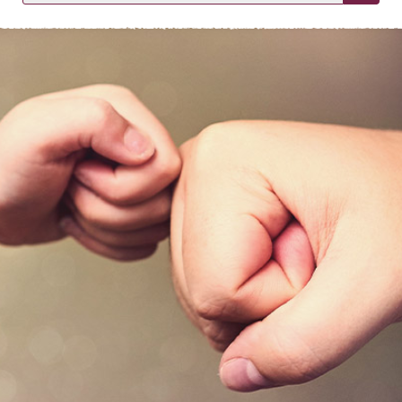
KIRJAUDU SISÄÄN
Etkö ole vielä asiakkaamme?
Luo asiakastili tästä!