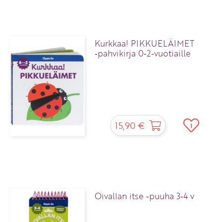
Kurkkaa! PIKKUELÄIMET
‑pahvikirja 0‑2‑vuotiaille
15,90 €
1
Oivallan itse ‑puuha 3‑4 v