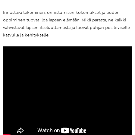
Innostava tekeminen, onnistumisen kokemukset ja uuden
oppiminen tuovat iloa lapsen elämään. Mikä parasta, ne kaikki
vahvistavat lapsen itseluottamusta ja luovat pohjan positiiviselle
kasvulle ja kehitykselle.