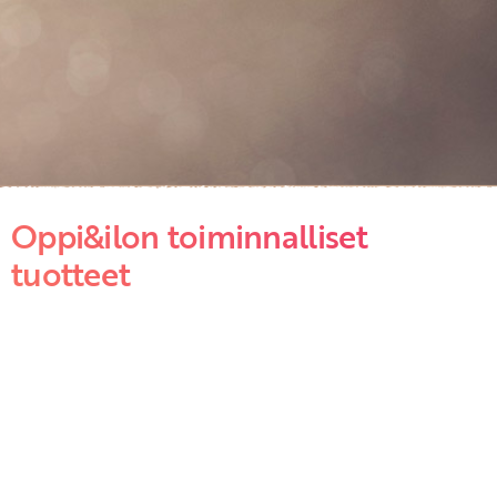
Oppi&ilon toiminnalliset
tuotteet