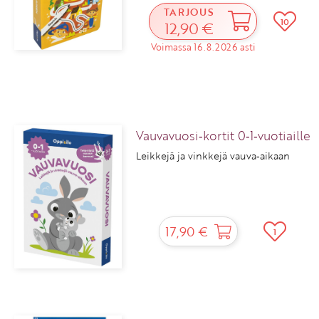
TARJOUS
10
12,90 €
Voimassa 16.8.2026 asti
Vauvavuosi‑kortit 0‑1‑vuotiaille
Leikkejä ja vinkkejä vauva‑aikaan
17,90 €
1