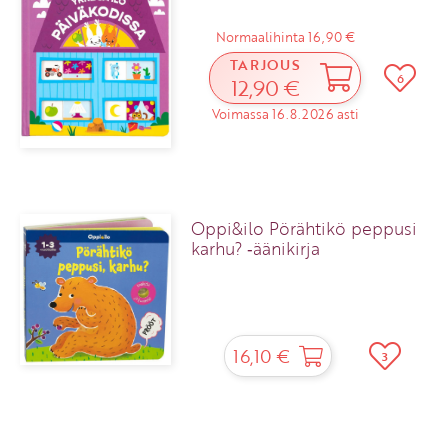
Normaalihinta 16,90 €
TARJOUS
6
12,90 €
Voimassa 16.8.2026 asti
Oppi&ilo Pörähtikö peppusi
karhu? ‑äänikirja
16,10 €
3