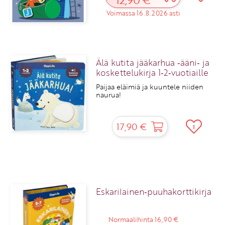
Voimassa 16.8.2026 asti
Älä kutita jääkarhua ‑ääni‑ ja
koskettelukirja 1‑2‑vuotiaille
Paijaa eläimiä ja kuuntele niiden
naurua!
17,90 €
1
Eskarilainen‑puuhakorttikirja
Normaalihinta 16,90 €