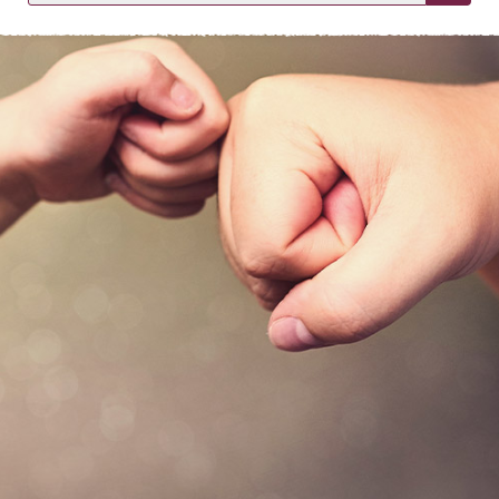
KIRJAUDU SISÄÄN
Etkö ole vielä asiakkaamme?
Luo asiakastili tästä!