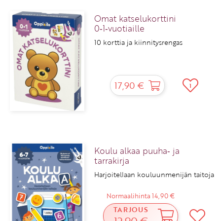
Omat katselukorttini
0‑1‑vuotiaille
10 korttia ja kiinnitysrengas
17,90 €
1
Koulu alkaa puuha‑ ja
tarrakirja
Harjoitellaan kouluunmenijän taitoja
Normaalihinta 14,90 €
TARJOUS
12,90 €