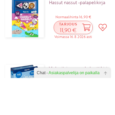
Hassut nassut ‑palapelikirja
Normaalihinta 16,90 €
TARJOUS
16
11,90 €
Voimassa 16.8.2026 asti
Viskarilainen‑puuhakorttikirja
Chat -
Asiakaspalvelija on paikalla
Normaalihinta 16,90 €
Hei, miten voin auttaa? Kirjoita
kysymyksesi alla olevaan laatikkoon
TARJOUS
7
12,90 €
ja paina lähetä.
Voimassa 16.8.2026 asti