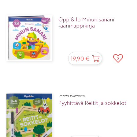
Oppi&ilo Minun sanani
‑ääninappikirja
19,90 €
2
Reetta Wirtanen
Pyyhittävä Reitit ja sokkelot