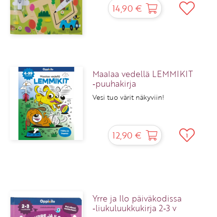
14,90 €
Maalaa vedellä LEMMIKIT
‑puuhakirja
Vesi tuo värit näkyviin!
12,90 €
1
Yrre ja Ilo päiväkodissa
‑liukuluukkukirja 2‑3 v