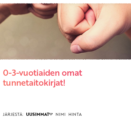
KIRJAUDU SISÄÄN
Etkö ole vielä asiakkaamme?
Luo asiakastili tästä!
0-3-vuotiaiden omat
tunnetaitokirjat!
JÄRJESTÄ:
UUSIMMAT
NIMI
HINTA