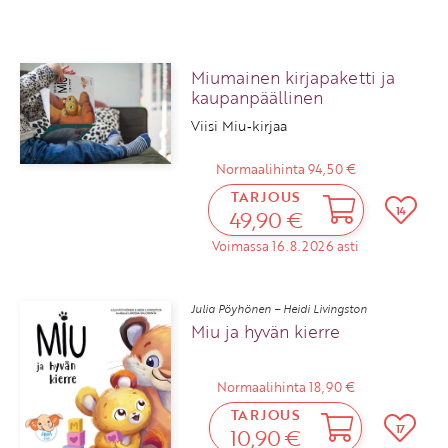
Miumainen kirjapaketti ja
kaupanpäällinen
Viisi Miu‑kirjaa
Normaalihinta 94,50 €
TARJOUS
14
49,90 €
Voimassa 16.8.2026 asti
Julia Pöyhönen – Heidi Livingston
Miu ja hyvän kierre
Normaalihinta 18,90 €
TARJOUS
17
10,90 €