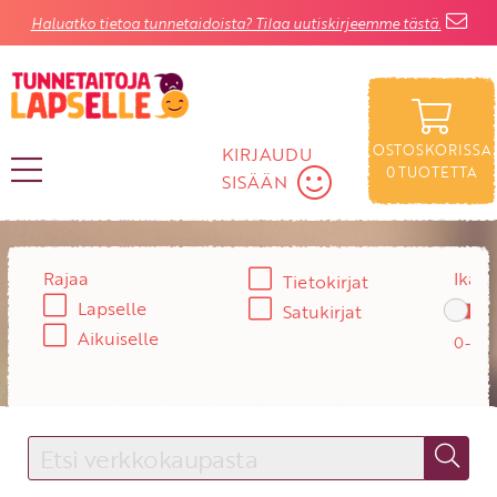
Haluatko tietoa tunnetaidoista? Tilaa uutiskirjeemme tästä.
OSTOSKORISSA
KIRJAUDU
0
TUOTETTA
SISÄÄN
KIRJAUDU SISÄÄN
Rajaa
Ikä:
Tietokirjat
Käyttäjätunnus
Lapselle
Satukirjat
Aikuiselle
Salasana
Unohtuiko salasana?