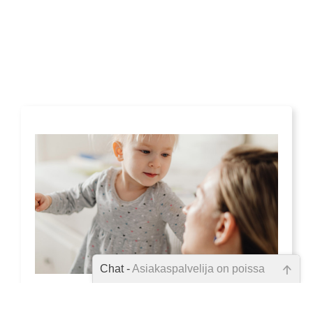
Chat -
Asiakaspalvelija on poissa
ADHD ja vanhemmuus
Emme ole juuri nyt paikalla, lähetä
kysymyksesi meille sähköpostitse,