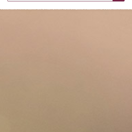
KIRJAUDU SISÄÄN
Etkö ole vielä asiakkaamme?
Luo asiakastili tästä!