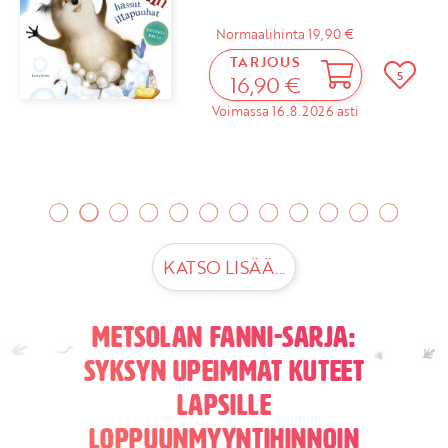
Normaalihinta 19,90 €
TARJOUS
5
16,90 €
Voimassa 16.8.2026 asti
KATSO LISÄÄ...
Metsolan Fanni-sarja:
Syksyn upeimmat kuteet
lapsille
loppuunmyyntihinnoin