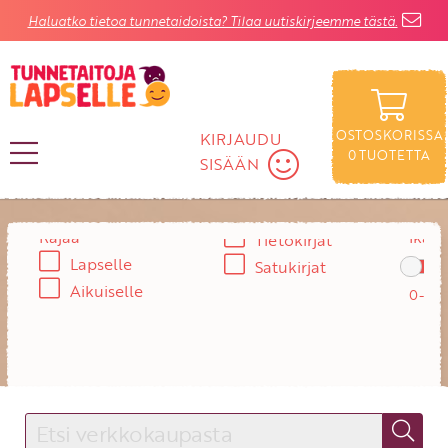
Haluatko tietoa tunnetaidoista? Tilaa uutiskirjeemme tästä.
OSTOSKORISSA
KIRJAUDU
0
TUOTETTA
SISÄÄN
Rajaa
Ikä:
KIRJAUDU SISÄÄN
Tietokirjat
Lapselle
Satukirjat
Käyttäjätunnus
Aikuiselle
Salasana
Unohtuiko salasana?