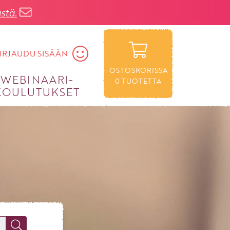
stä.
IRJAUDU SISÄÄN
OSTOSKORISSA
WEBINAARI­
0
TUOTETTA
KOULUTUKSET