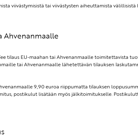
 viivästymisistä tai viivästysten aiheuttamista välillisistä h
ja Ahvenanmaalle
Tee tilaus EU-maahan tai Ahvenanmaalle toimitettavista tuot
komaille tai Ahvenanmaalle lähetettävän tilauksen laskuta
Ahvenanmaalle 9,90 euroa riippumatta tilauksen loppusumm
imitus, postikulut lisätään myös jälkitoimitukselle. Postik
us