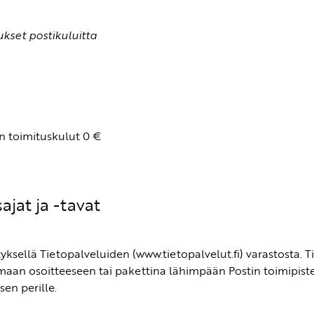
ukset postikuluitta
en toimituskulut 0 €
ajat ja -tavat
sellä Tietopalveluiden (www.tietopalvelut.fi) varastosta. Ti
maan osoitteeseen tai pakettina lähimpään Postin toimipistee
sen perille.