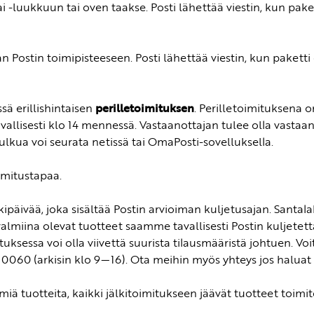
i -luukkuun tai oven taakse. Posti lähettää viestin, kun pake
n Postin toimipisteeseen. Posti lähettää viestin, kun paketti
sä erillishintaisen
perilletoimituksen
. Perilletoimituksena o
avallisesti klo 14 mennessä. Vastaanottajan tulee olla vasta
ulkua voi seurata netissä tai OmaPosti-sovelluksella.
mitustapaa.
kipäivää, joka sisältää Postin arvioiman kuljetusajan. Sant
iina olevat tuotteet saamme tavallisesti Postin kuljetett
ksessa voi olla viivettä suurista tilausmääristä johtuen. Vo
60 (arkisin klo 9—16). Ota meihin myös yhteys jos haluat ti
ä tuotteita, kaikki jälkitoimitukseen jäävät tuotteet toimit