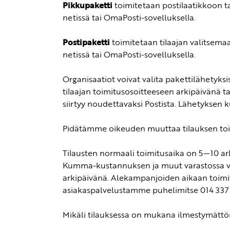
Pikkupaketti
toimitetaan postilaatikkoon ta
netissä tai OmaPosti-sovelluksella.
Postipaketti
toimitetaan tilaajan valitsemaa
netissä tai OmaPosti-sovelluksella.
Organisaatiot voivat valita pakettilähetyksis
tilaajan toimitusosoitteeseen arkipäivänä t
siirtyy noudettavaksi Postista. Lähetyksen k
Pidätämme oikeuden muuttaa tilauksen toi
Tilausten normaali toimitusaika on 5—10 ar
Kumma-kustannuksen ja muut varastossa valm
arkipäivänä. Alekampanjoiden aikaan toimitu
asiakaspalvelustamme puhelimitse 014 337 00
Mikäli tilauksessa on mukana ilmestymättömi