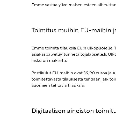
Emme vastaa ylivoimaisen esteen aiheuttamista
Toimitus muihin EU-maihin 
Emme toimita tilauksia EU:n ulkopuolelle. 
asiakaspalvelu@tunnetaitojalapselle.fi
. Ul
lasku on maksettu.
Postikulut EU-maihin ovat 39,90 euroa ja 
toimitettavasta tilauksesta tehdään jälkito
Suomeen tehtäviä tilauksia.
Digitaalisen aineiston toimit