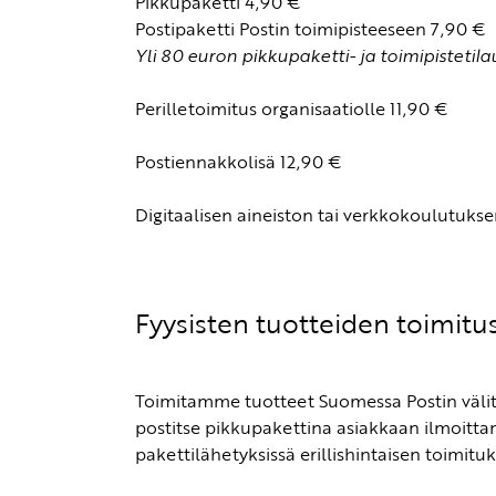
Pikkupaketti 4,90 €
Postipaketti Postin toimipisteeseen 7,90 €
Yli 80 euron pikkupaketti- ja toimipistetila
Perilletoimitus organisaatiolle 11,90 €
Postiennakkolisä 12,90 €
Digitaalisen aineiston tai verkkokoulutuks
Fyysisten tuotteiden toimitus
Toimitamme tuotteet Suomessa Postin välityk
postitse pikkupakettina asiakkaan ilmoitta
pakettilähetyksissä erillishintaisen toimituk