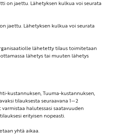
tti on jaettu. Lähetyksen kulkua voi seurata
 on jaettu. Lähetyksen kulkua voi seurata
rganisaatiolle lähetetty tilaus toimitetaan
anottamassa lähetys tai muuten lähetys
alahti-kustannuksen, Tuuma-kustannuksen,
avaksi tilauksesta seuraavana 1—2
it varmistaa halutessasi saatavuuden
lauksesi erityisen nopeasti.
etaan yhtä aikaa.