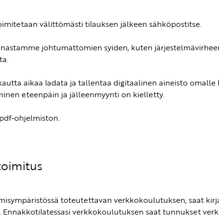
oimitetaan välittömästi tilauksen jälkeen sähköpostitse.
nastamme johtumattomien syiden, kuten järjestelmävirheen, 
ta.
utta aikaa ladata ja tallentaa digitaalinen aineisto omalle l
minen eteenpäin ja jälleenmyynti on kielletty.
 pdf-ohjelmiston.
oimitus
ppimisympäristössä toteutettavan verkkokoulutuksen, saat k
ä. Ennakkotilatessasi verkkokoulutuksen saat tunnukset ve