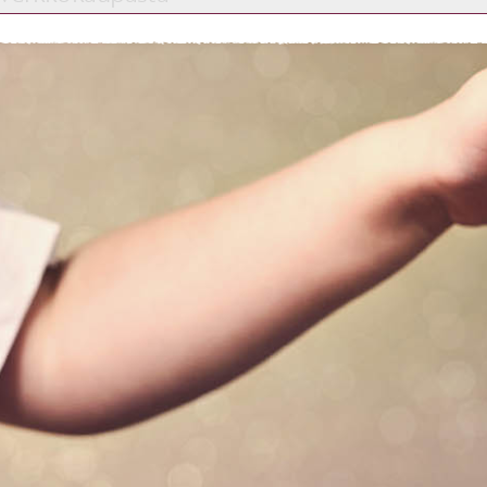
Etkö ole vielä asiakkaamme?
Luo asiakastili tästä!