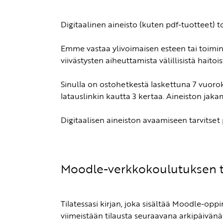
Digitaalinen aineisto (kuten pdf-tuotteet) t
Emme vastaa ylivoimaisen esteen tai toimin
viivästysten aiheuttamista välillisistä haitois
Sinulla on ostohetkestä laskettuna 7 vuoroka
latauslinkin kautta 3 kertaa. Aineiston jaka
Digitaalisen aineiston avaamiseen tarvitset
Moodle-verkkokoulutuksen t
Tilatessasi kirjan, joka sisältää Moodle-o
viimeistään tilausta seuraavana arkipäivän