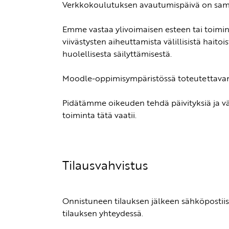
Verkkokoulutuksen avautumispäivä on sama
Emme vastaa ylivoimaisen esteen tai toimin
viivästysten aiheuttamista välillisistä hait
huolellisesta säilyttämisestä.
Moodle-oppimisympäristössä toteutettavan
Pidätämme oikeuden tehdä päivityksiä ja v
toiminta tätä vaatii.
Tilausvahvistus
Onnistuneen tilauksen jälkeen sähköpostiis
tilauksen yhteydessä.