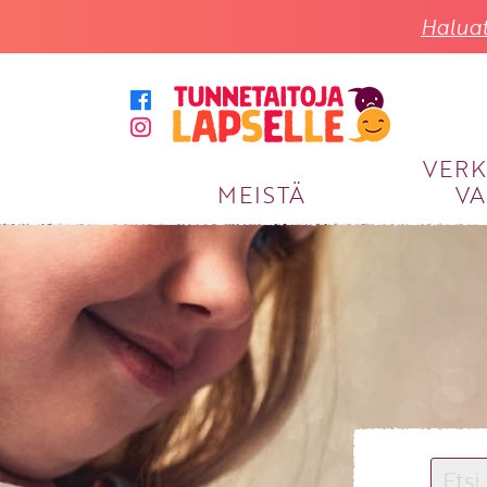
Haluat
VER
MEISTÄ
VA