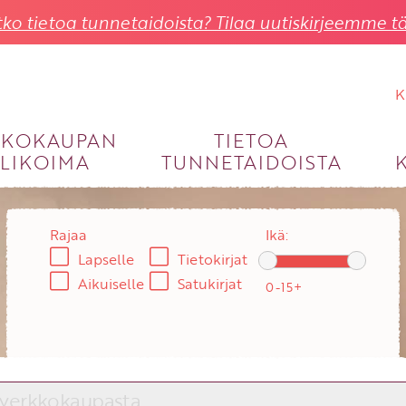
ko tietoa tunnetaidoista? Tilaa uutiskirjeemme tä
K
KKOKAUPAN
TIETOA
LIKOIMA
TUNNETAIDOISTA
KIRJAUDU SISÄÄN
Käyttäjätunnus
Rajaa
Ikä:
Lapselle
Tietokirjat
Salasana
Aikuiselle
Satukirjat
Unohtuiko salasana?
KIRJAUDU SISÄÄN