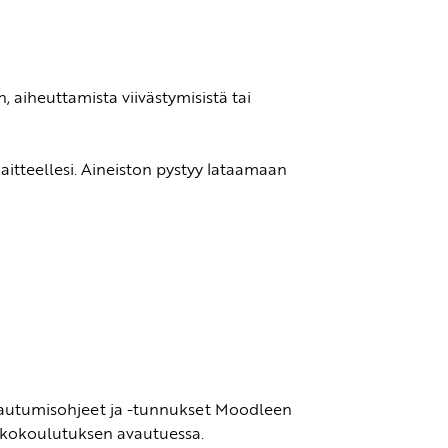
aiheuttamista viivästymisistä tai
aitteellesi. Aineiston pystyy lataamaan
irjautumisohjeet ja -tunnukset Moodleen
rkkokoulutuksen avautuessa.