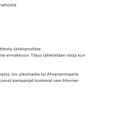
aitoista.
teista sähköpostitse:
mme ennakkoon. Tilaus lähetetään vasta kun
asta. Jos ulkomaille tai Ahvenanmaalle
uluttomat kampanjat koskevat vain Manner-