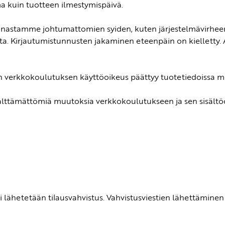
 kuin tuotteen ilmestymispäivä.
nastamme johtumattomien syiden, kuten järjestelmävirheen, 
oista. Kirjautumistunnusten jakaminen eteenpäin on kielletty
 verkkokoulutuksen käyttöoikeus päättyy tuotetiedoissa m
älttämättömiä muutoksia verkkokoulutukseen ja sen sisältö
i lähetetään tilausvahvistus. Vahvistusviestien lähettämine