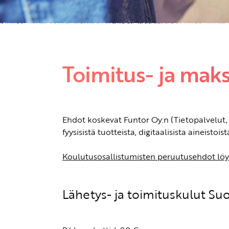
Toimitus- ja mak
Ehdot koskevat Funtor Oy:n (Tietopalvelut, 
fyysisistä tuotteista, digitaalisista aineisto
Koulutusosallistumisten peruutusehdot löyd
Lähetys- ja toimituskulut S