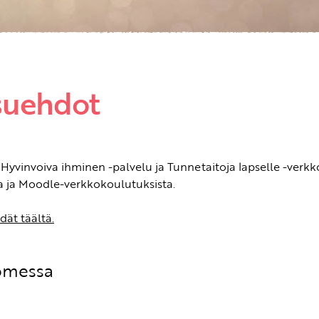
suehdot
Hyvinvoiva ihminen -palvelu ja Tunnetaitoja lapselle -verkkop
ista ja Moodle-verkkokoulutuksista.
ät täältä.
uomessa