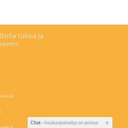
tista tukea ja
kseen.
väskylä
)
Chat -
Asiakaspalvelija on poissa
elle.fi