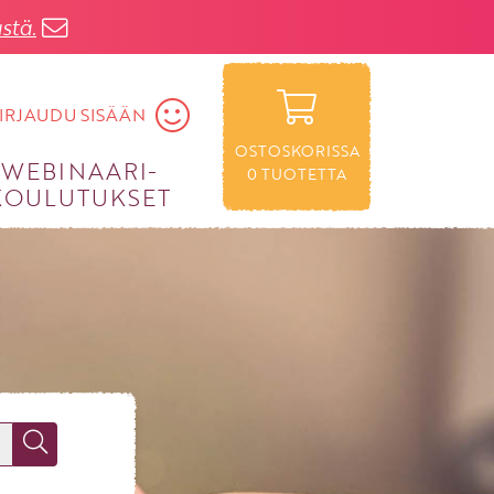
stä.
IRJAUDU SISÄÄN
OSTOSKORISSA
WEBINAARI­
0
TUOTETTA
KOULUTUKSET