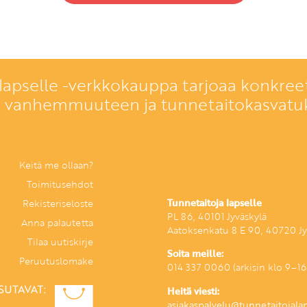
lapselle -verkkokauppa tarjoaa konkreet
a vanhemmuuteen ja tunnetaitokasvatu
Keitä me ollaan?
Toimitusehdot
Tunnetaitoja lapselle
Rekisteriseloste
PL 86, 40101 Jyväskylä
Anna palautetta
Aatoksenkatu 8 E 90, 40720 Jy
Tilaa uutiskirje
Soita meille:
Peruutuslomake
014 337 0060 (arkisin klo 9–16
Heitä viesti:
asiakaspalvelu@tunnetaitojalaps