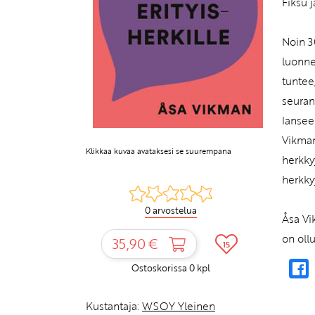
Fiksu j
Noin 3
luonne
tuntee
seuran
lansee
Vikman
Klikkaa kuvaa avataksesi se suurempana
herkky
herkky
0 arvostelua
Åsa Vik
on oll
35,90 €
15
Ostoskorissa
0
kpl
Kustantaja:
WSOY Yleinen