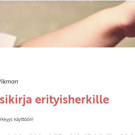
Etkö ole vielä asiakkaamme?
Luo asiakastili tästä!
Vikman
sikirja erityisherkille
rkkyys käyttöön!