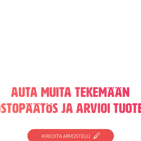
Auta muita tekemään
ostopäätös ja arvioi tuote
KIRJOITA ARVOSTELU