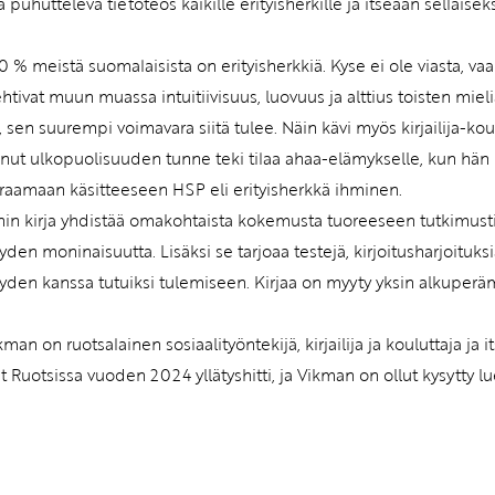
a puhutteleva tietoteos kaikille erityisherkille ja itseään sellaiseks
0 % meistä suomalaisista on erityisherkkiä. Kyse ei ole viasta, va
htivat muun muassa intuitiivisuus, luovuus ja alttius toisten mi
, sen suurempi voimavara siitä tulee. Näin kävi myös kirjailija-kou
nut ulkopuolisuuden tunne teki tilaa ahaa-elämykselle, kun hä
raamaan käsitteeseen HSP eli erityisherkkä ihminen.
in kirja yhdistää omakohtaista kokemusta tuoreeseen tutkimust
yden moninaisuutta. Lisäksi se tarjoaa testejä, kirjoitusharjoituk
yden kanssa tutuiksi tulemiseen. Kirjaa on myyty yksin alkuperä
man on ruotsalainen sosiaalityöntekijä, kirjailija ja kouluttaja ja 
ut Ruotsissa vuoden 2024 yllätyshitti, ja Vikman on ollut kysytty 