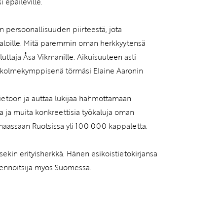
i epäileville.
an persoonallisuuden piirteestä, jota
elialoille. Mitä paremmin oman herkkyytensä
luttaja Åsa Vikmanille. Aikuisuuteen asti
n kolmekymppisenä törmäsi Elaine Aaronin
ietoon ja auttaa lukijaa hahmottamaan
sia ja muita konkreettisia työkaluja oman
maassaan Ruotsissa yli 100 000 kappaletta.
itsekin erityisherkkä. Hänen esikoistietokirjansa
luennoitsija myös Suomessa.