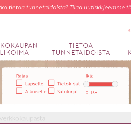
ko tietoa tunnetaidoista? Tilaa uutiskirjeemme tä
K
KKOKAUPAN
TIETOA
LIKOIMA
TUNNETAIDOISTA
KIRJAUDU SISÄÄN
Käyttäjätunnus
Rajaa
Ikä:
Lapselle
Tietokirjat
Salasana
Aikuiselle
Satukirjat
Unohtuiko salasana?
KIRJAUDU SISÄÄN