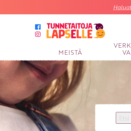
Haluat
VER
MEISTÄ
VA