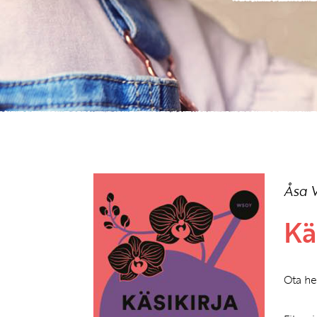
Åsa 
Kä
Ota he