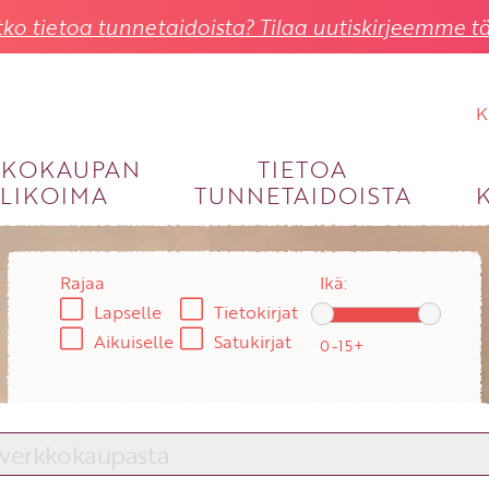
ko tietoa tunnetaidoista? Tilaa uutiskirjeemme tä
K
KKOKAUPAN
TIETOA
LIKOIMA
TUNNETAIDOISTA
KIRJAUDU SISÄÄN
Käyttäjätunnus
Rajaa
Ikä:
Lapselle
Tietokirjat
Salasana
Aikuiselle
Satukirjat
Unohtuiko salasana?
KIRJAUDU SISÄÄN