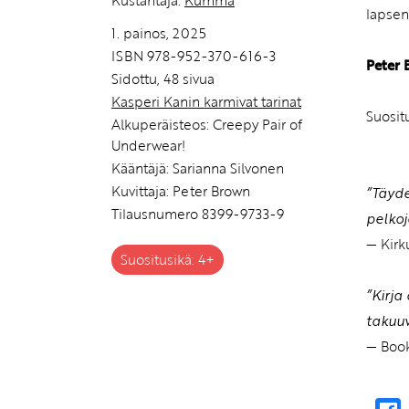
lapsen
1. painos, 2025
ISBN 978-952-370-616-3
Peter
Sidottu, 48 sivua
Kasperi Kanin karmivat tarinat
Suosit
Alkuperäisteos: Creepy Pair of
Underwear!
Kääntäjä: Sarianna Silvonen
Kuvittaja: Peter Brown
”Täyde
Tilausnumero 8399-9733-9
pelkoj
— Kirk
Suositusikä: 4+
”Kirja
takuuv
— Book