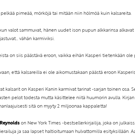
 pelkää pimeää, mörköjä tai mitään niin hölmöä kuin kalsareita.
kun valot sammuvat, hänen uudet ison pupun alkkarinsa alkavat 
jastuvat… vähän karmiviksi.
eista on siis päästävä eroon, vaikka eihän Kasperi tietenkään ole 
vaan, että kalsareilla ei ole aikomustakaan päästä eroon Kasperi
at kalsarit on Kasperi Kanin karmivat tarinat -sarjan toinen osa.
lasten pelot todesta mutta käsittelee niitä huumorin avulla. Kirjan
anlaajuisesti sitä on myyty 2 miljoonaa kappaletta!
 Reynolds
on New York Times -bestsellerkirjailija, joka on julkaiss
ierailuja ja saa lapset haltioitumaan hulvattomilla esityksillään