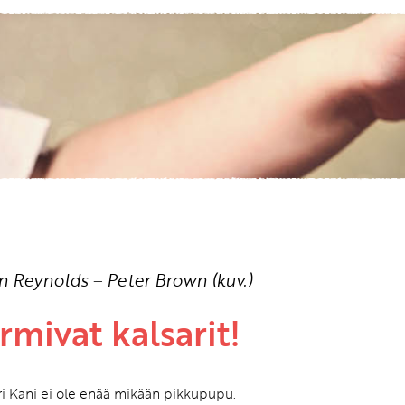
Etkö ole vielä asiakkaamme?
Luo asiakastili tästä!
n Reynolds
–
Peter Brown (kuv.)
rmivat kalsarit!
i Kani ei ole enää mikään pikkupupu.