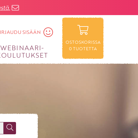
stä.
IRJAUDU SISÄÄN
OSTOSKORISSA
WEBINAARI­
0
TUOTETTA
KOULUTUKSET