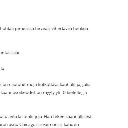
hohtaa pimeässä hirveää, vihertävää hehkua.
peloissaan.
sta…
 Se on nauruhermoja kutkuttava kauhukirja, joka
 käännösoikeudet on myyty yli 10 kielelle, ja
ut useita lastenkirjoja. Hän tekee säännöllisesti
. Aaron asuu Chicagossa vaimonsa, kahden