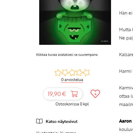
Hän ei
Mutta 
Ne pal
Kalsar
Klikkaa kuvaa avataksesi se suurempana
Harmi 
0 arvostelua
Karmiv
19,90 €
4
ottaa 
Ostoskorissa
0
kpl
maailm
Aaron
Katso näytesivut
kouluv
Kustantaja:
Kumma