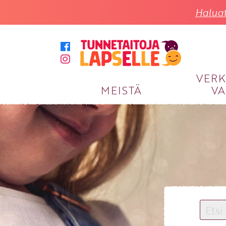
Haluat
VER
MEISTÄ
VA