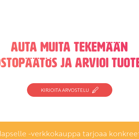
Auta muita tekemään
ostopäätös ja arvioi tuote
KIRJOITA ARVOSTELU
lapselle -verkkokauppa tarjoaa konkreet