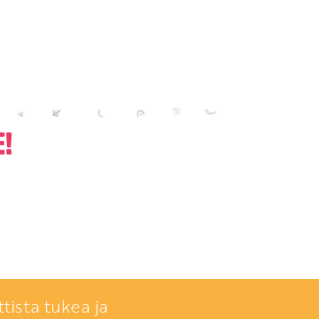
!
tista tukea ja