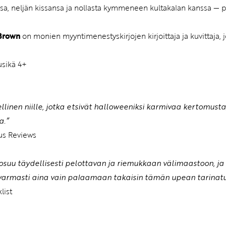
sa, neljän kissansa ja nollasta kymmeneen kultakalan kanssa — p
 Brown
on monien myyntimenestyskirjojen kirjoittaja ja kuvittaja, j
usikä 4+
llinen niille, jotka etsivät halloweeniksi karmivaa kertomusta
a.”
us Reviews
 osuu täydellisesti pelottavan ja riemukkaan välimaastoon, ja k
armasti aina vain palaamaan takaisin tämän upean tarinatuo
list