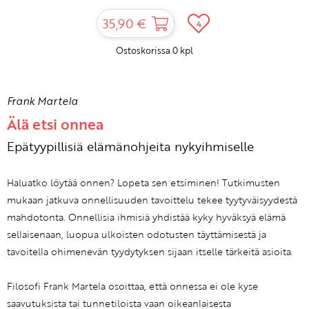
35,90 €
4
Ostoskorissa
0
kpl
Frank Martela
Älä etsi onnea
Epätyypillisiä elämänohjeita nykyihmiselle
Haluatko löytää onnen? Lopeta sen etsiminen! Tutkimusten
mukaan jatkuva onnellisuuden tavoittelu tekee tyytyväisyydestä
mahdotonta. Onnellisia ihmisiä yhdistää kyky hyväksyä elämä
sellaisenaan, luopua ulkoisten odotusten täyttämisestä ja
tavoitella ohimenevän tyydytyksen sijaan itselle tärkeitä asioita.
Filosofi Frank Martela osoittaa, että onnessa ei ole kyse
saavutuksista tai tunnetiloista vaan oikeanlaisesta