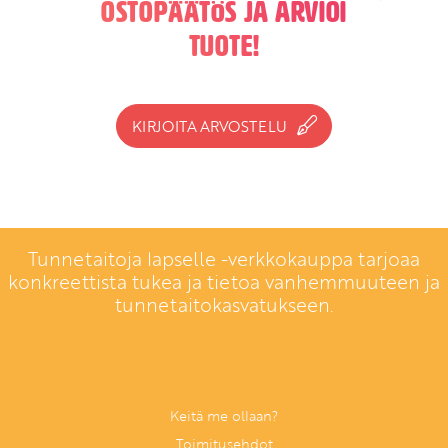
ostopäätös ja arvioi
tuote!
KIRJOITA ARVOSTELU
Tunnetaitoja lapselle -verkkokauppa tarjoaa
konkreettista tukea ja tietoa vanhemmuuteen ja
tunnetaitokasvatukseen.
Keitä me ollaan?
Toimitusehdot