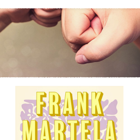
KIRJAUDU SISÄÄN
Etkö ole vielä asiakkaamme?
Luo asiakastili tästä!