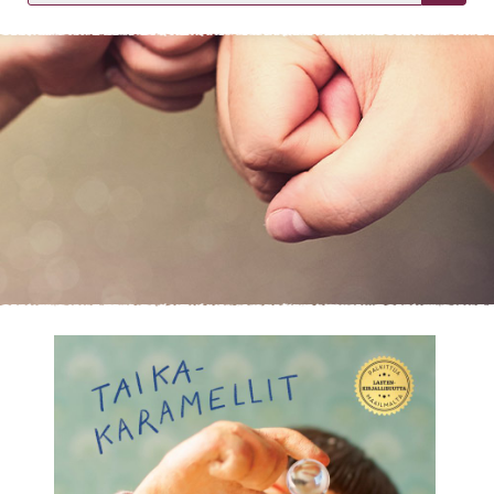
KIRJAUDU SISÄÄN
Etkö ole vielä asiakkaamme?
Luo asiakastili tästä!