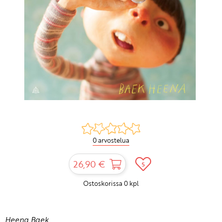
0 arvostelua
26,90 €
5
Ostoskorissa
0
kpl
Heena Baek