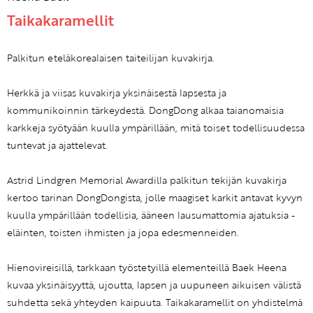
Taikakaramellit
Palkitun eteläkorealaisen taiteilijan kuvakirja.
Herkkä ja viisas kuvakirja yksinäisestä lapsesta ja
kommunikoinnin tärkeydestä. DongDong alkaa taianomaisia
karkkeja syötyään kuulla ympärillään, mitä toiset todellisuudessa
tuntevat ja ajattelevat.
Astrid Lindgren Memorial Awardilla palkitun tekijän kuvakirja
kertoo tarinan DongDongista, jolle maagiset karkit antavat kyvyn
kuulla ympärillään todellisia, ääneen lausumattomia ajatuksia -
eläinten, toisten ihmisten ja jopa edesmenneiden.
Hienovireisillä, tarkkaan työstetyillä elementeillä Baek Heena
kuvaa yksinäisyyttä, ujoutta, lapsen ja uupuneen aikuisen välistä
suhdetta sekä yhteyden kaipuuta. Taikakaramellit on yhdistelmä