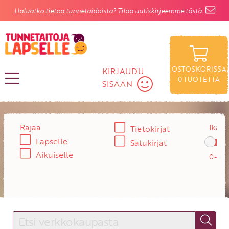
Haluatko tietoa tunnetaidoista? Tilaa uutiskirjeemme tästä.
OSTOSKORISSA
KIRJAUDU
0
TUOTETTA
SISÄÄN
KIRJAUDU SISÄÄN
Rajaa
Ikä:
Tietokirjat
Lapselle
Käyttäjätunnus
Satukirjat
Aikuiselle
Salasana
Unohtuiko salasana?