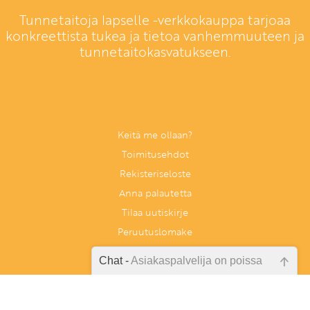
Tunnetaitoja lapselle -verkkokauppa tarjoaa
konkreettista tukea ja tietoa vanhemmuuteen ja
tunnetaitokasvatukseen.
Keitä me ollaan?
Toimitusehdot
Rekisteriseloste
Anna palautetta
Tilaa uutiskirje
Peruutuslomake
Chat -
Asiakaspalvelija on poissa
Emme ole juuri nyt paikalla, lähetä
kysymyksesi meille sähköpostitse,