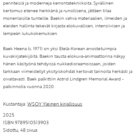
perinteisiä ja moderneja kerrontatekniikoita. Syvällinen
kertomus etenee herkkänä ja runollisena, jättäen tilaa
monenlaisille tunteille. Baekin vahva materiaalien, ilmeiden ja
eleiden hallinta tekevät kirjasta elokuvallisen, intensiivisen ja
lempeän lukukokemuksen.
Baek Heena (s. 1971) on yksi Etelä-Korean arvostetuimpia
kuvakirjatekijöitä. Baekin tausta elokuva-animaattorina näkyy
hänen käsityönä tehdyissä nukkedioraamoissaan, joiden
tarkkaan viimeistellyt yksityiskohdat kertovat tarinoita herkästi ja
oivaltavasti. Baek palkittiin Astrid Lindgren Memorial Award -
palkinnolla vuonna 2020.
Kustantaja:
WSOY Yleinen kirjallisuus
2025
ISBN 9789510513903
Sidottu, 48 sivua