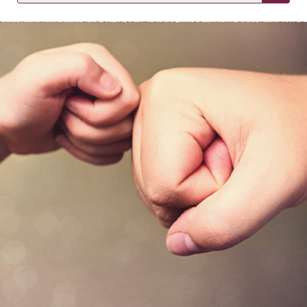
KIRJAUDU SISÄÄN
Etkö ole vielä asiakkaamme?
Luo asiakastili tästä!