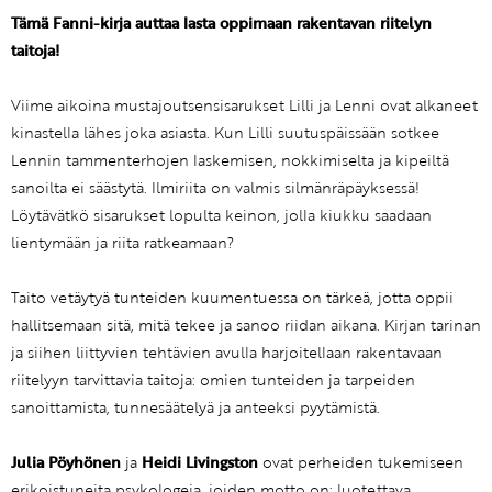
Tämä Fanni-kirja auttaa lasta oppimaan rakentavan riitelyn
taitoja!
Viime aikoina mustajoutsensisarukset Lilli ja Lenni ovat alkaneet
kinastella lähes joka asiasta. Kun Lilli suutuspäissään sotkee
Lennin tammenterhojen laskemisen, nokkimiselta ja kipeiltä
sanoilta ei säästytä. Ilmiriita on valmis silmänräpäyksessä!
Löytävätkö sisarukset lopulta keinon, jolla kiukku saadaan
lientymään ja riita ratkeamaan?
Taito vetäytyä tunteiden kuumentuessa on tärkeä, jotta oppii
hallitsemaan sitä, mitä tekee ja sanoo riidan aikana. Kirjan tarinan
ja siihen liittyvien tehtävien avulla harjoitellaan rakentavaan
riitelyyn tarvittavia taitoja: omien tunteiden ja tarpeiden
sanoittamista, tunnesäätelyä ja anteeksi pyytämistä.
Julia Pöyhönen
ja
Heidi Livingston
ovat perheiden tukemiseen
erikoistuneita psykologeja, joiden motto on: luotettava