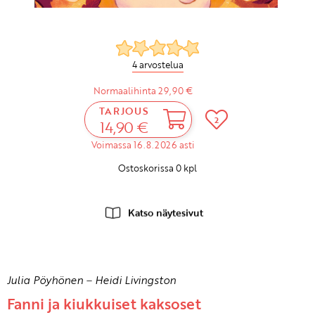
4 arvostelua
Normaalihinta 29,90 €
TARJOUS
2
14,90 €
Voimassa 16.8.2026 asti
Ostoskorissa
0
kpl
Katso näytesivut
Julia Pöyhönen
–
Heidi Livingston
Fanni ja kiukkuiset kaksoset