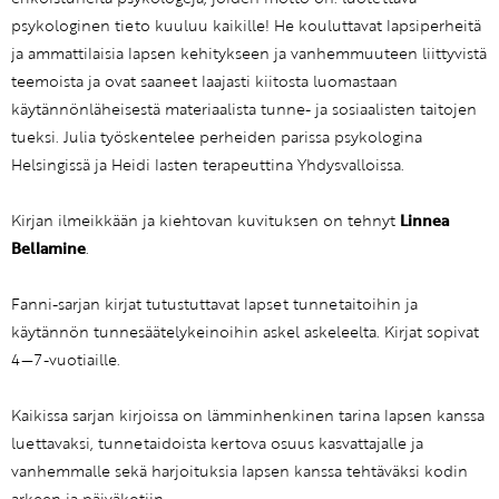
psykologinen tieto kuuluu kaikille! He kouluttavat lapsiperheitä
ja ammattilaisia lapsen kehitykseen ja vanhemmuuteen liittyvistä
teemoista ja ovat saaneet laajasti kiitosta luomastaan
käytännönläheisestä materiaalista tunne- ja sosiaalisten taitojen
tueksi. Julia työskentelee perheiden parissa psykologina
Helsingissä ja Heidi lasten terapeuttina Yhdysvalloissa.
Kirjan ilmeikkään ja kiehtovan kuvituksen on tehnyt
Linnea
Bellamine
.
Fanni-sarjan kirjat tutustuttavat lapset tunnetaitoihin ja
käytännön tunnesäätelykeinoihin askel askeleelta. Kirjat sopivat
4—7-vuotiaille.
Kaikissa sarjan kirjoissa on lämminhenkinen tarina lapsen kanssa
luettavaksi, tunnetaidoista kertova osuus kasvattajalle ja
vanhemmalle sekä harjoituksia lapsen kanssa tehtäväksi kodin