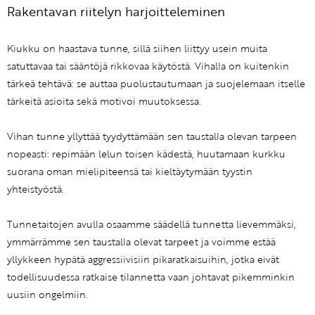
Rakentavan riitelyn harjoitteleminen
Kiukku on haastava tunne, sillä siihen liittyy usein muita
satuttavaa tai sääntöjä rikkovaa käytöstä. Vihalla on kuitenkin
tärkeä tehtävä: se auttaa puolustautumaan ja suojelemaan itselle
tärkeitä asioita sekä motivoi muutoksessa.
Vihan tunne yllyttää tyydyttämään sen taustalla olevan tarpeen
nopeasti: repimään lelun toisen kädestä, huutamaan kurkku
suorana oman mielipiteensä tai kieltäytymään tyystin
yhteistyöstä.
Tunnetaitojen avulla osaamme säädellä tunnetta lievemmäksi,
ymmärrämme sen taustalla olevat tarpeet ja voimme estää
yllykkeen hypätä aggressiivisiin pikaratkaisuihin, jotka eivät
todellisuudessa ratkaise tilannetta vaan johtavat pikemminkin
uusiin ongelmiin.