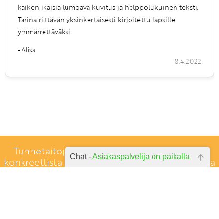
kaiken ikäisiä lumoava kuvitus ja helppolukuinen teksti.
Tarina riittävän yksinkertaisesti kirjoitettu lapsille
ymmärrettäväksi.
- Alisa
8.4.2022
Tunnetaitoja lapselle -verkkokauppa tarjoaa
Chat -
Asiakaspalvelija on paikalla
konkreettista tukea ja tietoa vanhemmuuteen ja
tunnetaitokasvatukseen.
Hei, miten voin auttaa? Kirjoita
kysymyksesi alla olevaan laatikkoon
ja paina lähetä.