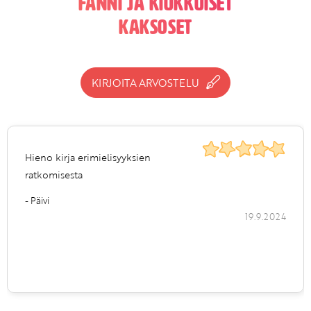
Fanni ja kiukkuiset
kaksoset
KIRJOITA ARVOSTELU
Hieno kirja erimielisyyksien
ratkomisesta
- Päivi
19.9.2024