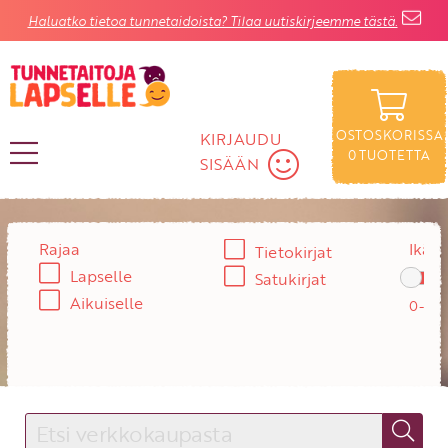
Haluatko tietoa tunnetaidoista? Tilaa uutiskirjeemme tästä.
OSTOSKORISSA
KIRJAUDU
0
TUOTETTA
SISÄÄN
KIRJAUDU SISÄÄN
Rajaa
Ikä:
Tietokirjat
Lapselle
Käyttäjätunnus
Satukirjat
Aikuiselle
Salasana
Unohtuiko salasana?