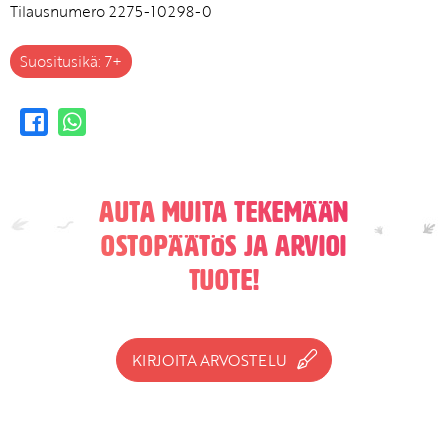
Tilausnumero 2275-10298-0
Suositusikä: 7+
Auta muita tekemään
ostopäätös ja arvioi
tuote!
KIRJOITA ARVOSTELU