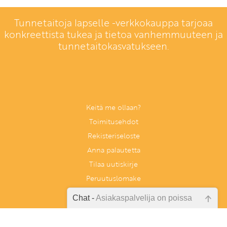
Tunnetaitoja lapselle -verkkokauppa tarjoaa
konkreettista tukea ja tietoa vanhemmuuteen ja
tunnetaitokasvatukseen.
Keitä me ollaan?
Toimitusehdot
Rekisteriseloste
Anna palautetta
Tilaa uutiskirje
Peruutuslomake
Chat -
Asiakaspalvelija on poissa
Emme ole juuri nyt paikalla, lähetä