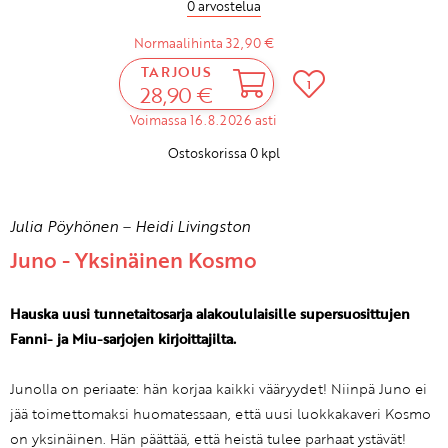
0 arvostelua
Normaalihinta 32,90 €
TARJOUS
1
28,90 €
Voimassa 16.8.2026 asti
Ostoskorissa
0
kpl
Julia Pöyhönen
–
Heidi Livingston
Juno - Yksinäinen Kosmo
Hauska uusi tunnetaitosarja alakoululaisille supersuosittujen
Fanni- ja Miu-sarjojen kirjoittajilta.
Junolla on periaate: hän korjaa kaikki vääryydet! Niinpä Juno ei
jää toimettomaksi huomatessaan, että uusi luokkakaveri Kosmo
on yksinäinen. Hän päättää, että heistä tulee parhaat ystävät!