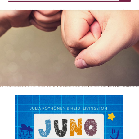
KIRJAUDU SISÄÄN
Etkö ole vielä asiakkaamme?
Luo asiakastili tästä!