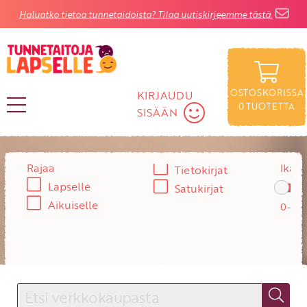
Haluatko tietoa tunnetaidoista? Tilaa uutiskirjeemme tästä.
OSTOSKORISSA
KIRJAUDU
0
TUOTETTA
SISÄÄN
KIRJAUDU SISÄÄN
Rajaa
Ikä:
Tietokirjat
Lapselle
Satukirjat
Käyttäjätunnus
Aikuiselle
Salasana
Unohtuiko salasana?