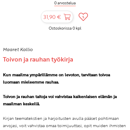
0 arvostelua
31,90 €
5
Ostoskorissa
0
kpl
Maaret Kallio
Toivon ja rauhan työkirja
Kun maailma ympärillämme on levoton, tarvitaan toivoa
luomaan mieleemme rauhaa.
Toivon ja rauhan taitoja voi vahvistaa kaikenlaisen elämän ja
maailman keskellä.
Kirjan teematekstien ja harjoitusten avulla pääset pohtimaan
arvojasi, voit vahvistaa omaa toimijuuttasi, opit muiden ihmisten