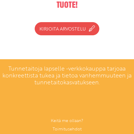
tuote!
KIRJOITA ARVOSTELU
Tunnetaitoja lapselle -verkkokauppa tarjoaa
konkreettista tukea ja tietoa vanhemmuuteen ja
tunnetaitokasvatukseen.
Keitä me ollaan?
Toimitusehdot