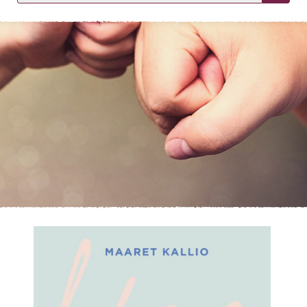
KIRJAUDU SISÄÄN
Etkö ole vielä asiakkaamme?
Luo asiakastili tästä!