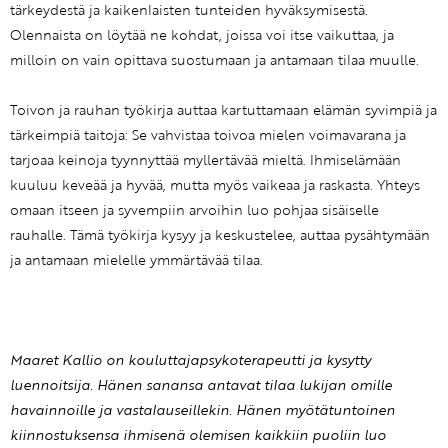
tärkeydestä ja kaikenlaisten tunteiden hyväksymisestä.
Olennaista on löytää ne kohdat, joissa voi itse vaikuttaa, ja
milloin on vain opittava suostumaan ja antamaan tilaa muulle.
Toivon ja rauhan työkirja auttaa kartuttamaan elämän syvimpiä ja
tärkeimpiä taitoja: Se vahvistaa toivoa mielen voimavarana ja
tarjoaa keinoja tyynnyttää myllertävää mieltä. Ihmiselämään
kuuluu keveää ja hyvää, mutta myös vaikeaa ja raskasta. Yhteys
omaan itseen ja syvempiin arvoihin luo pohjaa sisäiselle
rauhalle. Tämä työkirja kysyy ja keskustelee, auttaa pysähtymään
ja antamaan mielelle ymmärtävää tilaa.
Maaret Kallio on kouluttajapsykoterapeutti ja kysytty
luennoitsija. Hänen sanansa antavat tilaa lukijan omille
havainnoille ja vastalauseillekin. Hänen myötätuntoinen
kiinnostuksensa ihmisenä olemisen kaikkiin puoliin luo