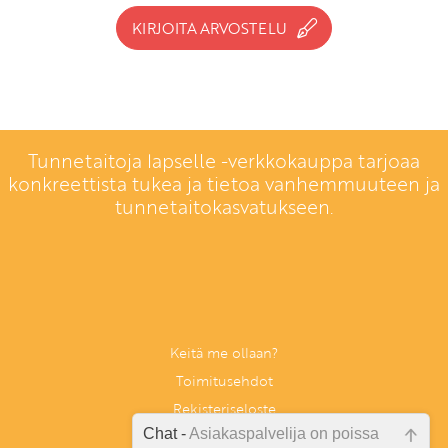
KIRJOITA ARVOSTELU
Tunnetaitoja lapselle -verkkokauppa tarjoaa
konkreettista tukea ja tietoa vanhemmuuteen ja
tunnetaitokasvatukseen.
Keitä me ollaan?
Toimitusehdot
Rekisteriseloste
Chat -
Asiakaspalvelija on poissa
Anna palautetta