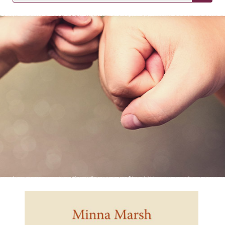
KIRJAUDU SISÄÄN
Etkö ole vielä asiakkaamme?
Luo asiakastili tästä!