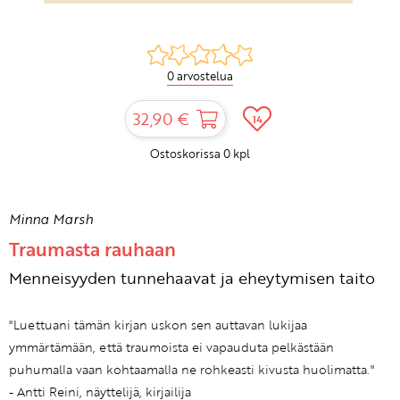
0 arvostelua
32,90 €
14
Ostoskorissa
0
kpl
Minna Marsh
Traumasta rauhaan
Menneisyyden tunnehaavat ja eheytymisen taito
"Luettuani tämän kirjan uskon sen auttavan lukijaa
ymmärtämään, että traumoista ei vapauduta pelkästään
puhumalla vaan kohtaamalla ne rohkeasti kivusta huolimatta."
- Antti Reini, näyttelijä, kirjailija