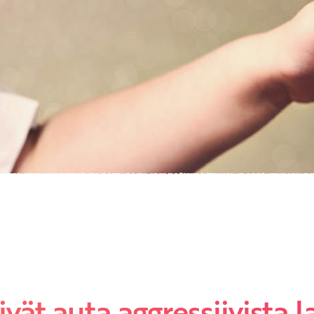
Etkö ole vielä asiakkaamme?
Luo asiakastili tästä!
vät auta aggressiivista l