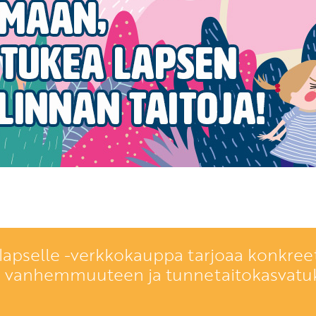
lapselle -verkkokauppa tarjoaa konkreet
a vanhemmuuteen ja tunnetaitokasvatu