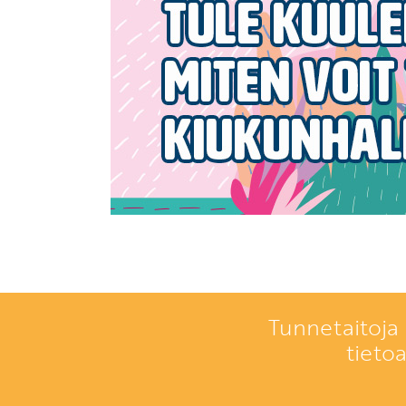
Tunnetaitoja 
tieto