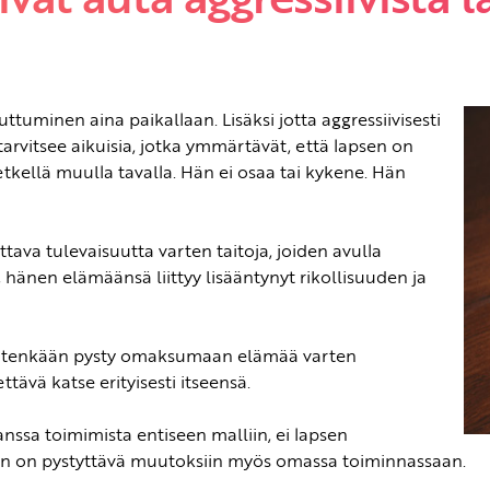
tuminen aina paikallaan. Lisäksi jotta aggressiivisesti
 tarvitsee aikuisia, jotka ymmärtävät, että lapsen on
tkellä muulla tavalla. Hän ei osaa tai kykene. Hän
ttava tulevaisuutta varten taitoja, joiden avulla
 hänen elämäänsä liittyy lisääntynyt rikollisuuden ja
 tietenkään pysty omaksumaan elämää varten
ttävä katse erityisesti itseensä.
nssa toimimista entiseen malliin, ei lapsen
en on pystyttävä muutoksiin myös omassa toiminnassaan.