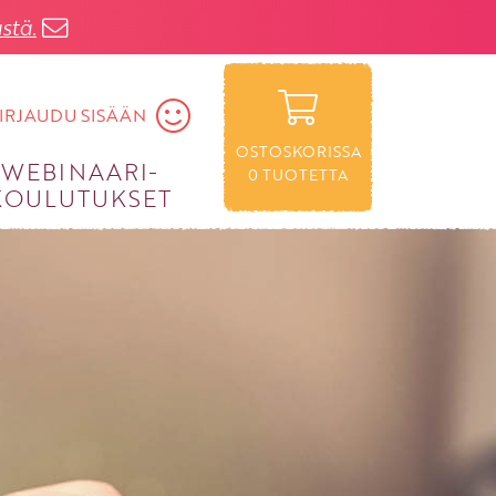
stä.
IRJAUDU SISÄÄN
OSTOSKORISSA
WEBINAARI­
0
TUOTETTA
KOULUTUKSET