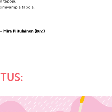
n tapoja.
oimivampia tapoja.
 Mira Piitulainen (kuv.)
TUS: