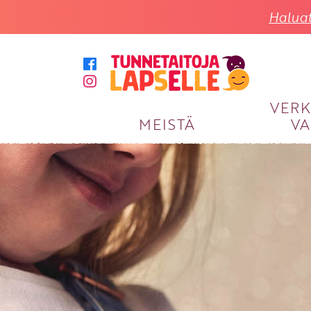
Haluat
VER
MEISTÄ
VA