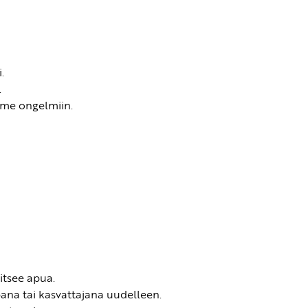
.
.
mme ongelmiin.
vitsee apua.
ana tai kasvattajana uudelleen.