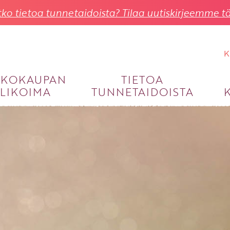
ko tietoa tunnetaidoista? Tilaa uutiskirjeemme tä
K
KKOKAUPAN
TIETOA
LIKOIMA
TUNNETAIDOISTA
KIRJAUDU SISÄÄN
Käyttäjätunnus
Salasana
Unohtuiko salasana?
KIRJAUDU SISÄÄN