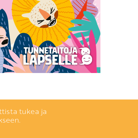
tista tukea ja
kseen.