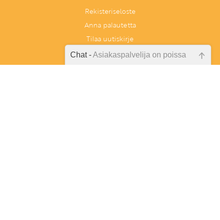
Rekisteriseloste
Anna palautetta
Tilaa uutiskirje
Peruutuslomake
Chat -
Asiakaspalvelija on poissa
Emme ole juuri nyt paikalla, lähetä
kysymyksesi meille sähköpostitse,
niin vastaamme sinulle
mahdollisimman pian.
Tarkista sähköpostiosoite!
Tunnetaitoja lapselle
PL 86, 40101 Jyväskylä
Aatoksenkatu 8 E 90, 40720 Jyväskylä
Soita meille:
014 337 0060 (arkisin klo 9–16)
Heitä viesti:
asiakaspalvelu@tunnetaitojalapselle.fi