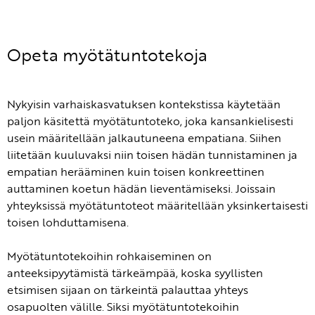
Opeta myötätuntotekoja
Nykyisin varhaiskasvatuksen kontekstissa käytetään
paljon käsitettä myötätuntoteko, joka kansankielisesti
usein määritellään jalkautuneena empatiana. Siihen
liitetään kuuluvaksi niin toisen hädän tunnistaminen ja
empatian herääminen kuin toisen konkreettinen
auttaminen koetun hädän lieventämiseksi. Joissain
yhteyksissä myötätuntoteot määritellään yksinkertaisesti
toisen lohduttamisena.
Myötätuntotekoihin rohkaiseminen on
anteeksipyytämistä tärkeämpää, koska syyllisten
etsimisen sijaan on tärkeintä palauttaa yhteys
osapuolten välille. Siksi myötätuntotekoihin