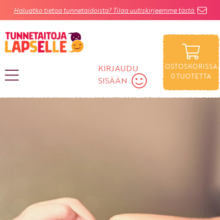
Haluatko tietoa tunnetaidoista? Tilaa uutiskirjeemme tästä.
OSTOSKORISSA
KIRJAUDU
0
TUOTETTA
SISÄÄN
KIRJAUDU SISÄÄN
Käyttäjätunnus
Salasana
Unohtuiko salasana?