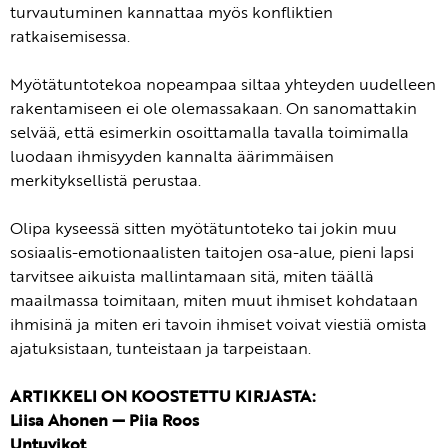
turvautuminen kannattaa myös konfliktien
ratkaisemisessa.
Myötätuntotekoa nopeampaa siltaa yhteyden uudelleen
rakentamiseen ei ole olemassakaan. On sanomattakin
selvää, että esimerkin osoittamalla tavalla toimimalla
luodaan ihmisyyden kannalta äärimmäisen
merkityksellistä perustaa.
Olipa kyseessä sitten myötätuntoteko tai jokin muu
sosiaalis-emotionaalisten taitojen osa-alue, pieni lapsi
tarvitsee aikuista mallintamaan sitä, miten täällä
maailmassa toimitaan, miten muut ihmiset kohdataan
ihmisinä ja miten eri tavoin ihmiset voivat viestiä omista
ajatuksistaan, tunteistaan ja tarpeistaan.
ARTIKKELI ON KOOSTETTU KIRJASTA:
Liisa Ahonen — Piia Roos
Untuvikot