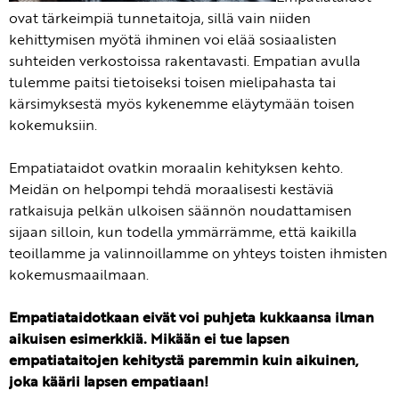
ovat tärkeimpiä tunnetaitoja, sillä vain niiden
kehittymisen myötä ihminen voi elää sosiaalisten
suhteiden verkostoissa rakentavasti. Empatian avulla
tulemme paitsi tietoiseksi toisen mielipahasta tai
kärsimyksestä myös kykenemme eläytymään toisen
kokemuksiin.
Empatiataidot ovatkin moraalin kehityksen kehto.
Meidän on helpompi tehdä moraalisesti kestäviä
ratkaisuja pelkän ulkoisen säännön noudattamisen
sijaan silloin, kun todella ymmärrämme, että kaikilla
teoillamme ja valinnoillamme on yhteys toisten ihmisten
kokemusmaailmaan.
Empatiataidotkaan eivät voi puhjeta kukkaansa ilman
aikuisen esimerkkiä. Mikään ei tue lapsen
empatiataitojen kehitystä paremmin kuin aikuinen,
joka käärii lapsen empatiaan!