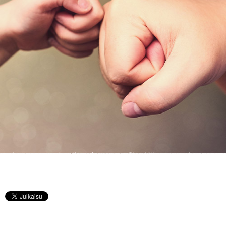
KIRJAUDU SISÄÄN
Etkö ole vielä asiakkaamme?
Luo asiakastili tästä!