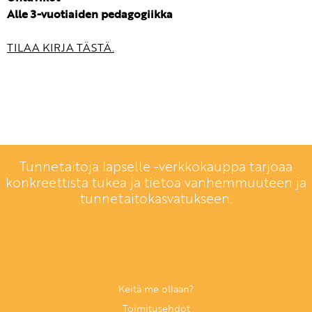
Alle 3-vuotiaiden pedagogiikka
TILAA KIRJA TÄSTÄ.
Tunnetaitoja lapselle -verkkokauppa tarjoaa
konkreettista tukea ja tietoa vanhemmuuteen ja
tunnetaitokasvatukseen.
Keitä me ollaan?
Toimitusehdot