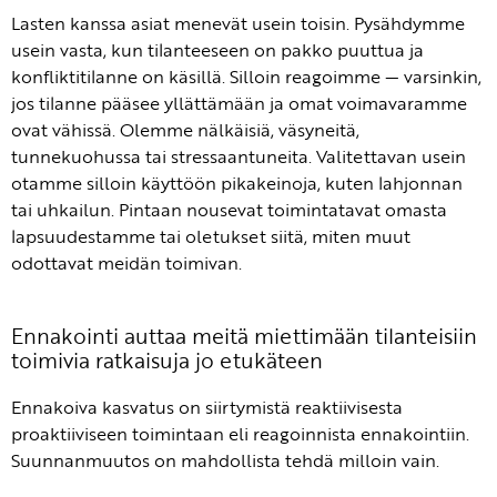
Lasten kanssa asiat menevät usein toisin. Pysähdymme
usein vasta, kun tilanteeseen on pakko puuttua ja
konfliktitilanne on käsillä. Silloin reagoimme — varsinkin,
jos tilanne pääsee yllättämään ja omat voimavaramme
ovat vähissä. Olemme nälkäisiä, väsyneitä,
tunnekuohussa tai stressaantuneita. Valitettavan usein
otamme silloin käyttöön pikakeinoja, kuten lahjonnan
tai uhkailun. Pintaan nousevat toimintatavat omasta
lapsuudestamme tai oletukset siitä, miten muut
odottavat meidän toimivan.
Ennakointi auttaa meitä miettimään tilanteisiin
toimivia ratkaisuja jo etukäteen
Ennakoiva kasvatus on siirtymistä reaktiivisesta
proaktiiviseen toimintaan eli reagoinnista ennakointiin.
Suunnanmuutos on mahdollista tehdä milloin vain.