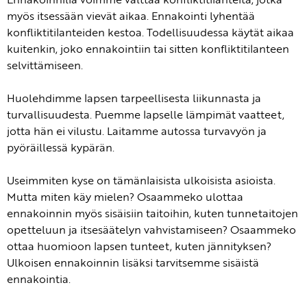
myös itsessään vievät aikaa. Ennakointi lyhentää
konfliktitilanteiden kestoa. Todellisuudessa käytät aikaa
kuitenkin, joko ennakointiin tai sitten konfliktitilanteen
selvittämiseen.
Huolehdimme lapsen tarpeellisesta liikunnasta ja
turvallisuudesta. Puemme lapselle lämpimät vaatteet,
jotta hän ei vilustu. Laitamme autossa turvavyön ja
pyöräillessä kypärän.
Useimmiten kyse on tämänlaisista ulkoisista asioista.
Mutta miten käy mielen? Osaammeko ulottaa
ennakoinnin myös sisäisiin taitoihin, kuten tunnetaitojen
opetteluun ja itsesäätelyn vahvistamiseen? Osaammeko
ottaa huomioon lapsen tunteet, kuten jännityksen?
Ulkoisen ennakoinnin lisäksi tarvitsemme sisäistä
ennakointia.