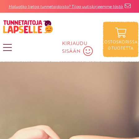
Haluatko tietoa tunnetaidoista? Tilaa uutiskirjeemme tästä.
OSTOSKORISSA
KIRJAUDU
0
TUOTETTA
SISÄÄN
KIRJAUDU SISÄÄN
Käyttäjätunnus
Salasana
Unohtuiko salasana?