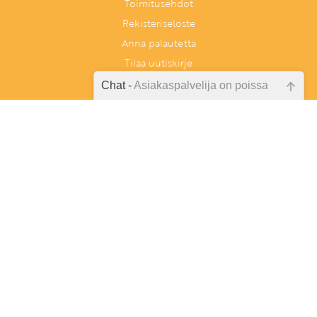
Toimitusehdot
Rekisteriseloste
Anna palautetta
Tilaa uutiskirje
Peruutuslomake
Chat -
Asiakaspalvelija on poissa
Emme ole juuri nyt paikalla, lähetä
kysymyksesi meille sähköpostitse,
niin vastaamme sinulle
mahdollisimman pian.
Tarkista sähköpostiosoite!
Tunnetaitoja lapselle
PL 86, 40101 Jyväskylä
Aatoksenkatu 8 E 90, 40720 Jyväskylä
Soita meille:
014 337 0060 (arkisin klo 9–16)
Heitä viesti:
asiakaspalvelu@tunnetaitojalapselle.fi