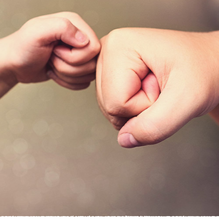
KIRJAUDU SISÄÄN
Etkö ole vielä asiakkaamme?
Luo asiakastili tästä!