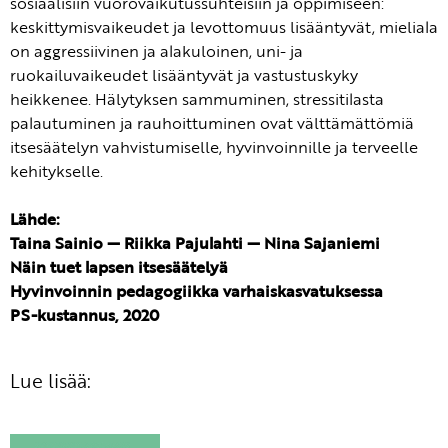
sosiaalisiin vuorovaikutussuhteisiin ja oppimiseen:
keskittymisvaikeudet ja levottomuus lisääntyvät, mieliala
on aggressiivinen ja alakuloinen, uni- ja
ruokailuvaikeudet lisääntyvät ja vastustuskyky
heikkenee. Hälytyksen sammuminen, stressitilasta
palautuminen ja rauhoittuminen ovat välttämättömiä
itsesäätelyn vahvistumiselle, hyvinvoinnille ja terveelle
kehitykselle.
Lähde:
Taina Sainio — Riikka Pajulahti — Nina Sajaniemi
Näin tuet lapsen itsesäätelyä
Hyvinvoinnin pedagogiikka varhaiskasvatuksessa
PS-kustannus, 2020
Lue lisää: