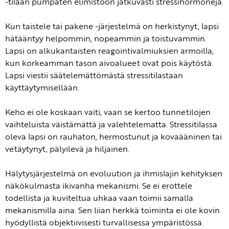
-tilaan pumpaten elimistöön jatkuvasti stressihormoneja.
Kun taistele tai pakene -järjestelmä on herkistynyt, lapsi
hätääntyy helpommin, nopeammin ja toistuvammin.
Lapsi on alkukantaisten reagointivalmiuksien armoilla,
kun korkeamman tason aivoalueet ovat pois käytöstä.
Lapsi viestii säätelemättömästä stressitilastaan
käyttäytymisellään.
Keho ei ole koskaan vaiti, vaan se kertoo tunnetilojen
vaihteluista väistämättä ja valehtelematta. Stressitilassa
oleva lapsi on rauhaton, hermostunut ja kovaääninen tai
vetäytynyt, pälyilevä ja hiljainen.
Hälytysjärjestelmä on evoluution ja ihmislajin kehityksen
näkökulmasta ikivanha mekanismi. Se ei erottele
todellista ja kuviteltua uhkaa vaan toimii samalla
mekanismilla aina. Sen liian herkkä toiminta ei ole kovin
hyödyllistä objektiivisesti turvallisessa ympäristössä.