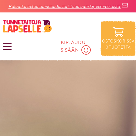
Haluatko tietoa tunnetaidoista? Tilaa uutiskirjeemme tästä.
OSTOSKORISSA
KIRJAUDU
0
TUOTETTA
SISÄÄN
KIRJAUDU SISÄÄN
Käyttäjätunnus
Salasana
Unohtuiko salasana?