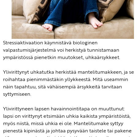
Stressiaktivaation käynnistävä biologinen
valpastumisjärjestelmä voi herkistyä tunnistamaan
ympäristössä pienetkin muutokset, uhkaärsykkeet.
Ylivirittynyt uhkatutka herkistää mantelitumakkeen, ja se
roihahtaa pienimmästäkin yllykkeestä. Mitä useammin
näin tapahtuu, sitä vähäisempiä ärsykkeitä tarvitaan
syttymiseen.
Ylivirittyneen lapsen havainnointitapa on muuttunut:
lapsi on virittynyt etsimään uhkia kaikista ympäristöistä,
myös niistä, missä uhkia ei ole. Mantelitumake syttyy
pienestä kipinästä ja johtaa pysyvään taistele tai pakene