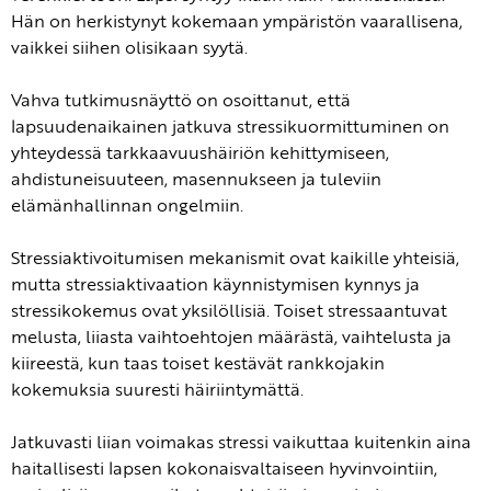
Hän on herkistynyt kokemaan ympäristön vaarallisena,
vaikkei siihen olisikaan syytä.
Vahva tutkimusnäyttö on osoittanut, että
lapsuudenaikainen jatkuva stressikuormittuminen on
yhteydessä tarkkaavuushäiriön kehittymiseen,
ahdistuneisuuteen, masennukseen ja tuleviin
elämänhallinnan ongelmiin.
Stressiaktivoitumisen mekanismit ovat kaikille yhteisiä,
mutta stressiaktivaation käynnistymisen kynnys ja
stressikokemus ovat yksilöllisiä. Toiset stressaantuvat
melusta, liiasta vaihtoehtojen määrästä, vaihtelusta ja
kiireestä, kun taas toiset kestävät rankkojakin
kokemuksia suuresti häiriintymättä.
Jatkuvasti liian voimakas stressi vaikuttaa kuitenkin aina
haitallisesti lapsen kokonaisvaltaiseen hyvinvointiin,