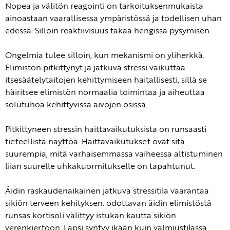
Nopea ja välitön reagointi on tarkoituksenmukaista
ainoastaan vaarallisessa ympäristössä ja todellisen uhan
edessä. Silloin reaktiivisuus takaa hengissä pysymisen.
Ongelmia tulee silloin, kun mekanismi on yliherkkä.
Elimistön pitkittynyt ja jatkuva stressi vaikuttaa
itsesäätelytaitojen kehittymiseen haitallisesti, sillä se
häiritsee elimistön normaalia toimintaa ja aiheuttaa
solutuhoa kehittyvissä aivojen osissa.
Pitkittyneen stressin haittavaikutuksista on runsaasti
tieteellistä näyttöä. Haittavaikutukset ovat sitä
suurempia, mitä varhaisemmassa vaiheessa altistuminen
liian suurelle uhkakuormitukselle on tapahtunut.
Äidin raskaudenaikainen jatkuva stressitila vaarantaa
sikiön terveen kehityksen: odottavan äidin elimistöstä
runsas kortisoli välittyy istukan kautta sikiön
verenkiertoon. Lapsi syntyy ikään kuin valmiustilassa.