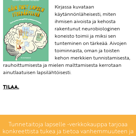
Kirjassa kuvataan
käytännönläheisesti, miten
ihmisen aivoista ja kehosta
rakentunut neurobiologinen
koneisto toimii ja miksi sen
tunteminen on tärkeää. Aivojen
toiminnasta, oman ja toisten
kehon merkkien tunnistamisesta,
rauhoittumisesta ja mielen malttamisesta kerrotaan
ainutlaatuisen lapsilähtöisesti.
TILAA.
Tunnetaitoja lapselle -verkkokauppa tarjoaa
konkreettista tukea ja tietoa vanhemmuuteen ja