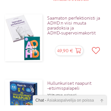
Saamaton perfektionisti ja
ADHD:n viisi muuta
paradoksia ja
ADHD‑supervoimakortit
49,90 €
Hullunkuriset naapurit
‑etsimispalapeli
Yllätysten palapeli
Chat -
Asiakaspalvelija on poissa
Emme ole juuri nyt paikalla, lähetä