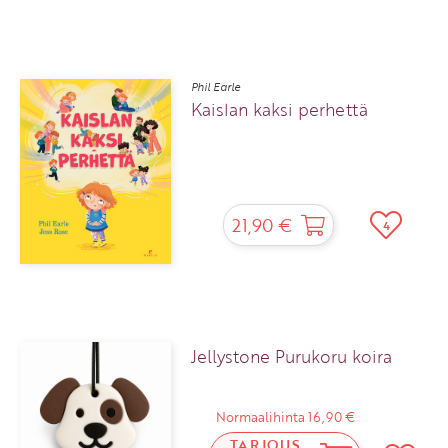
Phil Earle
Kaislan kaksi perhettä
21,90 €
4
Jellystone Purukoru koira
Normaalihinta 16,90 €
TARJOUS