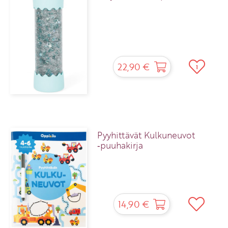
22,90 €
1
Pyyhittävät Kulkuneuvot
‑puuhakirja
14,90 €