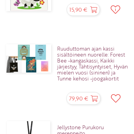
15,90 €
1
Ruuduttoman ajan kassi
sisältöineen nuorelle: Forest
Bee ‑kangaskassi, Kaikki
järjestyy, Tähtisyntyiset, Hyvän
mielen vuosi (sininen) ja
Tunne kehosi ‑joogakortit
79,90 €
Jellystone Purukoru
merenneito