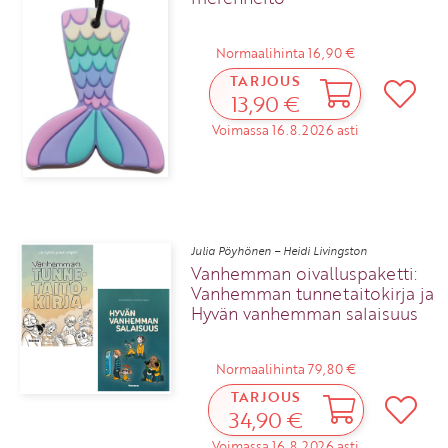
Normaalihinta 16,90 €
TARJOUS
13,90 €
Voimassa 16.8.2026 asti
Julia Pöyhönen – Heidi Livingston
Vanhemman oivalluspaketti:
Vanhemman tunnetaitokirja ja
Hyvän vanhemman salaisuus
Normaalihinta 79,80 €
TARJOUS
34,90 €
Voimassa 16.8.2026 asti