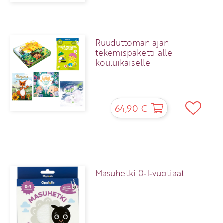
Ruuduttoman ajan
tekemispaketti alle
kouluikäiselle
64,90 €
Masuhetki 0‑1‑vuotiaat