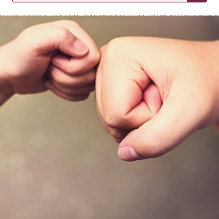
KIRJAUDU SISÄÄN
Etkö ole vielä asiakkaamme?
Luo asiakastili tästä!