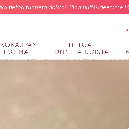
ko tietoa tunnetaidoista? Tilaa uutiskirjeemme tä
K
KKOKAUPAN
TIETOA
LIKOIMA
TUNNETAIDOISTA
KIRJAUDU SISÄÄN
Käyttäjätunnus
Salasana
Unohtuiko salasana?
KIRJAUDU SISÄÄN