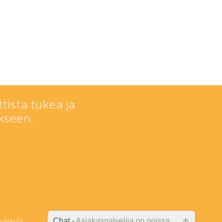
tista tukea ja
kseen.
väskylä
Chat -
Asiakaspalvelija on poissa