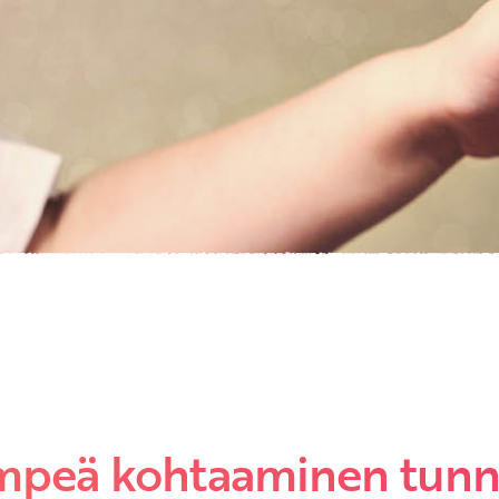
Etkö ole vielä asiakkaamme?
Luo asiakastili tästä!
empeä kohtaaminen tunn