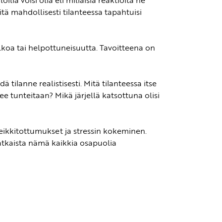
illa voisi olla eli millaisia reaktioita ne
tä mahdollisesti tilanteessa tapahtuisi
lkoa tai helpottuneisuutta. Tavoitteena on
tilanne realistisesti. Mitä tilanteessa itse
e tunteitaan? Mikä järjellä katsottuna olisi
t leikkitottumukset ja stressin kokeminen.
ratkaista nämä kaikkia osapuolia