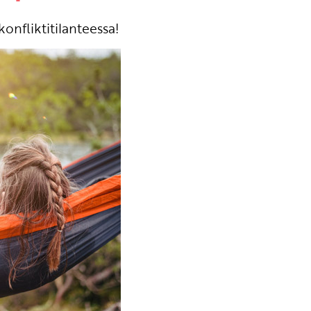
nfliktitilanteessa!