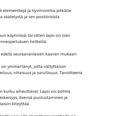
 elementtejä ja hyvinvointia pitkälle
säätelystä ja sen positiivisista
 käynnissä, tai sitten lapsi on liian
 tunneopetuksen hetkellä.
si edetä seuraavanlaisen kaavan mukaan:
n ymmärtänyt, jotta vältyttäisiin
eiluus, vihaisuus ja surullisuus. Tavoitteena
en kulku aiheuttavat. Lapsi voi pohtia
eskeisyys, itsensä puolustaminen ja
aisiin kiteyttää.