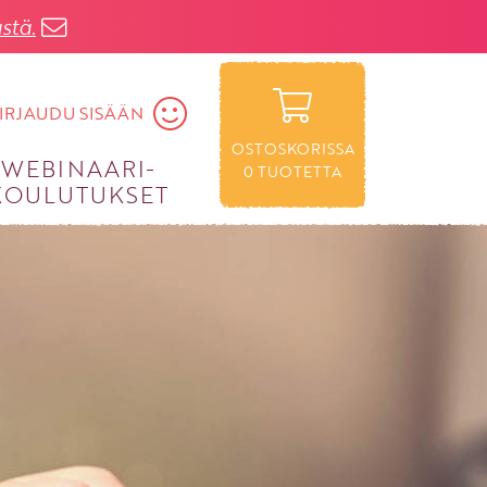
stä.
IRJAUDU SISÄÄN
OSTOSKORISSA
WEBINAARI­
0
TUOTETTA
KOULUTUKSET