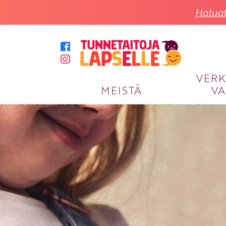
Haluat
VER
MEISTÄ
VA