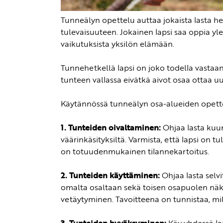
Tunneälyn opettelu auttaa jokaista lasta he
tulevaisuuteen. Jokainen lapsi saa oppia ylei
vaikutuksista yksilön elämään.
Tunnehetkellä lapsi on joko todella vastaan
tunteen vallassa eivätkä aivot osaa ottaa uu
Käytännössä tunneälyn osa-alueiden opette
1. Tunteiden oivaltaminen:
Ohjaa lasta kuun
väärinkäsityksiltä. Varmista, että lapsi on t
on totuudenmukainen tilannekartoitus.
2. Tunteiden käyttäminen:
Ohjaa lasta selvi
omalta osaltaan sekä toisen osapuolen näkö
vetäytyminen. Tavoitteena on tunnistaa, milla