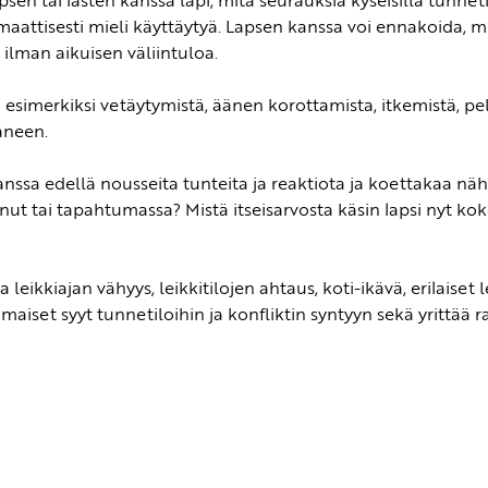
sen tai lasten kanssa läpi, mitä seurauksia kyseisillä tunnetilo
maattisesti mieli käyttäytyä. Lapsen kanssa voi ennakoida, mi
 ilman aikuisen väliintuloa.
esimerkiksi vetäytymistä, äänen korottamista, itkemistä, pe
äneen.
ssa edellä nousseita tunteita ja reaktiota ja koettakaa nähdä 
t tai tapahtumassa? Mistä itseisarvosta käsin lapsi nyt koke
a leikkiajan vähyys, leikkitilojen ahtaus, koti-ikävä, erilaise
maiset syyt tunnetiloihin ja konfliktin syntyyn sekä yrittää 