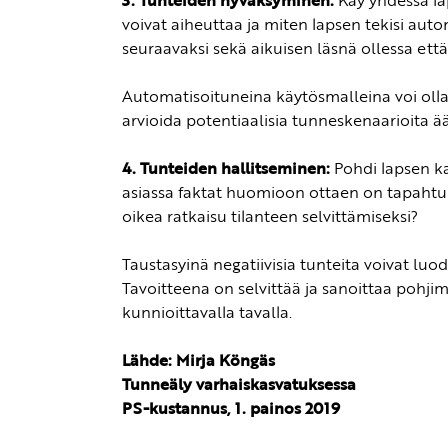
3. Tunteiden hyväksyminen:
Käy yhdessä lap
voivat aiheuttaa ja miten lapsen tekisi auto
seuraavaksi sekä aikuisen läsnä ollessa että
Automatisoituneina käytösmalleina voi olla 
arvioida potentiaalisia tunneskenaarioita ä
4. Tunteiden hallitseminen:
Pohdi lapsen kan
asiassa faktat huomioon ottaen on tapahtunu
oikea ratkaisu tilanteen selvittämiseksi?
Taustasyinä negatiivisia tunteita voivat luod
Tavoitteena on selvittää ja sanoittaa pohjim
kunnioittavalla tavalla.
Lähde: Mirja Köngäs
Tunneäly varhaiskasvatuksessa
PS-kustannus, 1. painos 2019