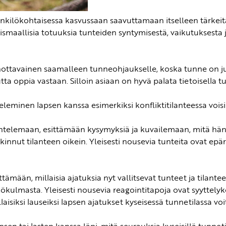
nkilökohtaisessa kasvussaan saavuttamaan itselleen tärkeitä
smaallisia totuuksia tunteiden syntymisestä, vaikutuksesta ja 
ottavainen saamalleen tunneohjaukselle, koska tunne on juuri
tta oppia vastaan. Silloin asiaan on hyvä palata tietoisella
leminen lapsen kanssa esimerkiksi konfliktitilanteessa voi
telemaan, esittämään kysymyksiä ja kuvailemaan, mitä hän o
ulkinnut tilanteen oikein. Yleisesti nousevia tunteita ovat epär
ttämään, millaisia ajatuksia nyt vallitsevat tunteet ja tilante
kulmasta. Yleisesti nousevia reagointitapoja ovat syyttelyk
isiksi lauseiksi lapsen ajatukset kyseisessä tunnetilassa voit