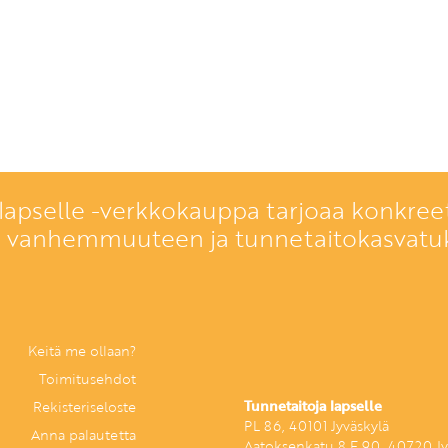
lapselle -verkkokauppa tarjoaa konkreet
a vanhemmuuteen ja tunnetaitokasvatu
Keitä me ollaan?
Toimitusehdot
Tunnetaitoja lapselle
Rekisteriseloste
PL 86, 40101 Jyväskylä
Anna palautetta
Aatoksenkatu 8 E 90, 40720 Jy