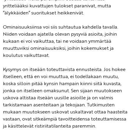
yritteliääksi kuvattujen tulokset paranivat, mutta
”älykkäiden” suoritukset heikkenivät.
Ominaisuuksiinsa voi siis suhtautua kahdella tavalla.
Niiden voidaan ajatella olevan pysyviä asioita, joihin
kukaan ei voi vaikuttaa, tai ne voidaan ymmärtää
muuttuviksi ominaisuuksiksi, joihin kokemukset ja
koulutus vaikuttavat.
Kysymys on itseään toteuttavista ennusteista. Jos hokee
itselleen, että en voi muuttua, ei todellakaan muutu,
koska silloin pitää kynsin hampain kiinni siitä kuvasta,
jonka on itselleen omaksunut. Sen sijaan muutokseen
uskova altistaa itseään uusille asioille ja on valmis
tarkistamaan asenteitaan ja tekojaan. Tutkimusten
mukaan muutokseen uskovat uskaltavat ottaa haasteita
vastaan, ovat sitkeämpiä tavoitteidensa toteuttamisessa
ja käsittelevät ristiriitatilanteita paremmin.