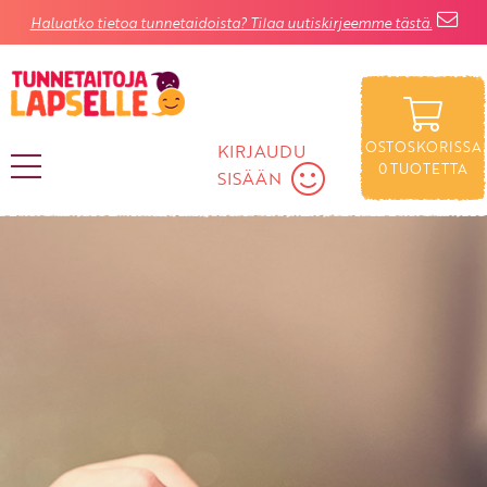
Haluatko tietoa tunnetaidoista? Tilaa uutiskirjeemme tästä.
OSTOSKORISSA
KIRJAUDU
0
TUOTETTA
SISÄÄN
KIRJAUDU SISÄÄN
Käyttäjätunnus
Salasana
Unohtuiko salasana?