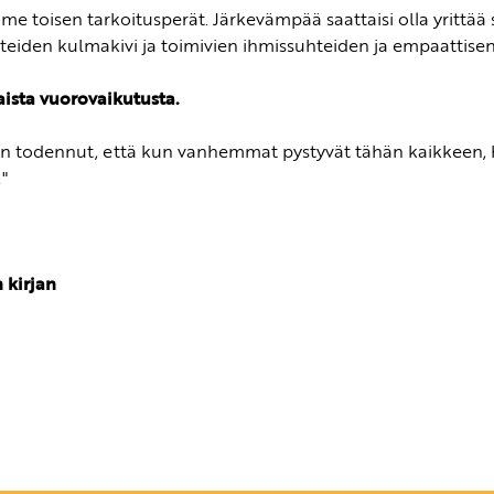
 toisen tarkoitusperät. Järkevämpää saattaisi olla yrittää s
eiden kulmakivi ja toimivien ihmissuhteiden ja empaatti
aista vuorovaikutusta.
len todennut, että kun vanhemmat pystyvät tähän kaikkeen,
"
 kirjan