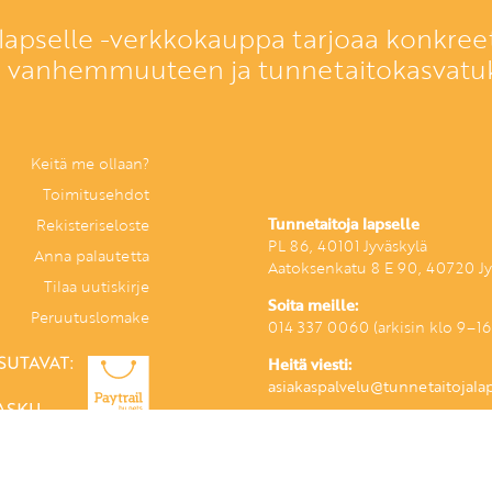
lapselle -verkkokauppa tarjoaa konkreet
a vanhemmuuteen ja tunnetaitokasvatu
Keitä me ollaan?
Toimitusehdot
Tunnetaitoja lapselle
Rekisteriseloste
PL 86, 40101 Jyväskylä
Anna palautetta
Aatoksenkatu 8 E 90, 40720 Jy
Tilaa uutiskirje
Soita meille:
Peruutuslomake
014 337 0060 (arkisin klo 9–16
Heitä viesti:
asiakaspalvelu@tunnetaitojalaps