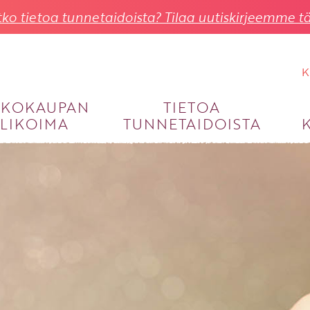
ko tietoa tunnetaidoista? Tilaa uutiskirjeemme tä
K
KKOKAUPAN
TIETOA
LIKOIMA
TUNNETAIDOISTA
KIRJAUDU SISÄÄN
Käyttäjätunnus
Salasana
Unohtuiko salasana?
KIRJAUDU SISÄÄN