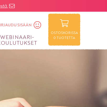
stä.
IRJAUDU SISÄÄN
OSTOSKORISSA
WEBINAARI­
0
TUOTETTA
KOULUTUKSET