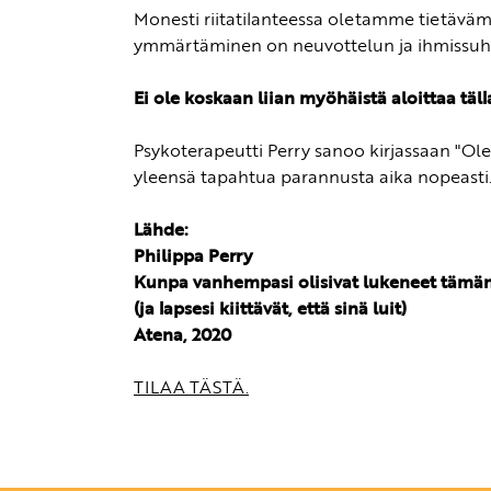
Monesti riitatilanteessa oletamme tietävämme
ymmärtäminen on neuvottelun ja ihmissuht
Ei ole koskaan liian myöhäistä aloittaa täll
Psykoterapeutti Perry sanoo kirjassaan "O
yleensä tapahtua parannusta aika nopeasti.
Lähde:
Philippa Perry
Kunpa vanhempasi olisivat lukeneet tämän
(ja lapsesi kiittävät, että sinä luit)
Atena, 2020
TILAA TÄSTÄ.