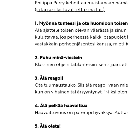
Philippa Perry kehoittaa muistamaan nämä
(ja lapsesi kiittävät, että sinä luit)
:
1. Myönnä tunteesi ja ota huomioon toisen
Älä ajattele toisen olevan väärässä ja sinun 
kuluttavaa, jos perheessä kaikki osapuolet in
vastakkain perheenjäsentesi kanssa, mieti
2. Puhu minä-viestein
Klassinen ohje riitatilanteisiin: sen sijaan, et
3. Älä reagoi!
Ota tuumaustauko. Siis älä reagoi, vaan mie
kun on vihainen tai ärsyyntynyt. "Miksi ole
4. Älä pelkää haavoittua
Haavoittuvuus on parempi hyväksyä. Auttaa l
5. Älä oleta!