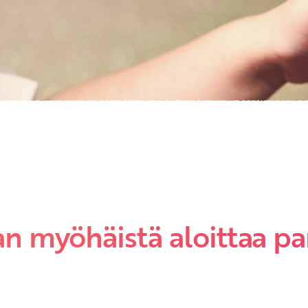
Etkö ole vielä asiakkaamme?
Luo asiakastili tästä!
ian myöhäistä aloittaa 