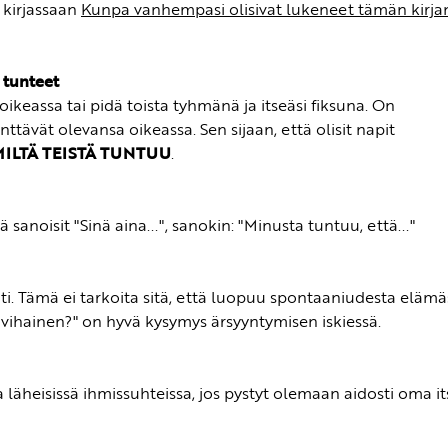
 kirjassaan
Kunpa vanhempasi olisivat lukeneet tämän kirja
 tunteet
oikeassa tai pidä toista tyhmänä ja itseäsi fiksuna. On
ttävät olevansa oikeassa. Sen sijaan, että olisit napit
MILTÄ TEISTÄ TUNTUU
.
tä sanoisit "Sinä aina...", sanokin: "Minusta tuntuu, että..."
ti. Tämä ei tarkoita sitä, että luopuu spontaaniudesta elämä
n vihainen?" on hyvä kysymys ärsyyntymisen iskiessä.
äheisissä ihmissuhteissa, jos pystyt olemaan aidosti oma its