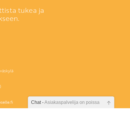
tista tukea ja
kseen.
väskylä
)
elle.fi
Chat -
Asiakaspalvelija on poissa
Emme ole juuri nyt paikalla, lähetä
kysymyksesi meille sähköpostitse,
niin vastaamme sinulle