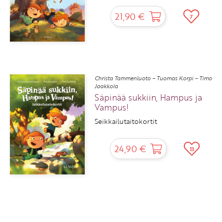
21,90 €
7
Christa Tammenluoto – Tuomas Korpi – Timo
Jaakkola
Säpinää sukkiin, Hampus ja
Vampus!
Seikkailutaitokortit
24,90 €
13