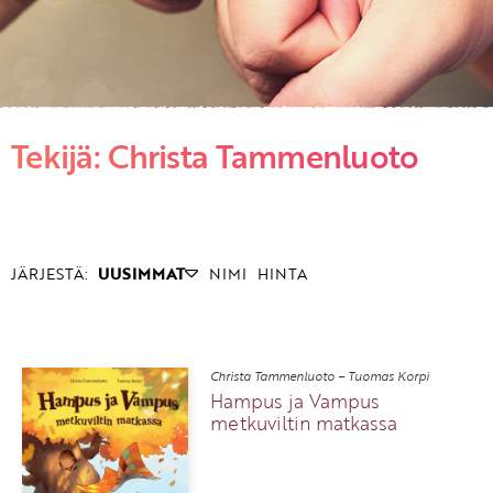
KIRJAUDU SISÄÄN
Etkö ole vielä asiakkaamme?
Tekijä: Christa Tammenluoto
Luo asiakastili tästä!
JÄRJESTÄ:
UUSIMMAT
NIMI
HINTA
Christa Tammenluoto – Tuomas Korpi
Hampus ja Vampus
metkuviltin matkassa