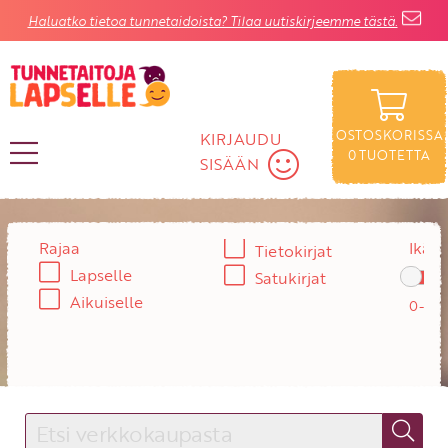
Haluatko tietoa tunnetaidoista? Tilaa uutiskirjeemme tästä.
OSTOSKORISSA
KIRJAUDU
0
TUOTETTA
SISÄÄN
KIRJAUDU SISÄÄN
Rajaa
Ikä:
Tietokirjat
Lapselle
Käyttäjätunnus
Satukirjat
Aikuiselle
Salasana
Unohtuiko salasana?