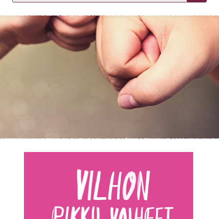
KIRJAUDU SISÄÄN
Etkö ole vielä asiakkaamme?
Luo asiakastili tästä!