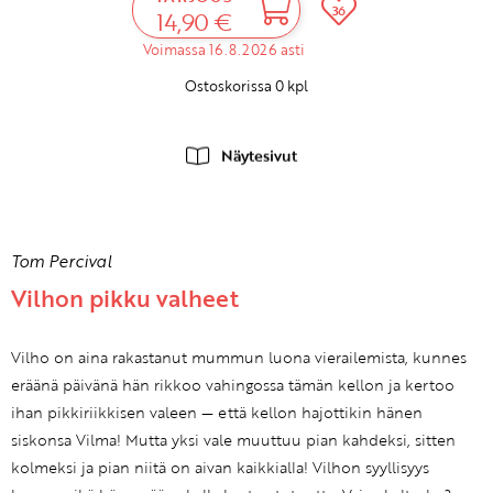
36
14,90 €
Voimassa 16.8.2026 asti
Ostoskorissa
0
kpl
Näytesivut
Tom Percival
Vilhon pikku valheet
Vilho on aina rakastanut mummun luona vierailemista, kunnes
eräänä päivänä hän rikkoo vahingossa tämän kellon ja kertoo
ihan pikkiriikkisen valeen — että kellon hajottikin hänen
siskonsa Vilma! Mutta yksi vale muuttuu pian kahdeksi, sitten
kolmeksi ja pian niitä on aivan kaikkialla! Vilhon syyllisyys