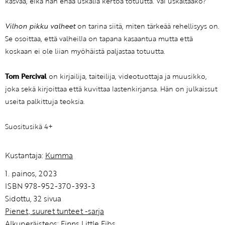
kasvaa, eikä hän enää uskalla kertoa totuutta. Vai uskaltaako?
Vilhon pikku valheet
on tarina siitä, miten tärkeää rehellisyys on.
Se osoittaa, että valheilla on tapana kasaantua mutta että
koskaan ei ole liian myöhäistä paljastaa totuutta.
Tom Percival
on kirjailija, taiteilija, videotuottaja ja muusikko,
joka sekä kirjoittaa että kuvittaa lastenkirjansa. Hän on julkaissut
useita palkittuja teoksia.
Suositusikä 4+
Kustantaja:
Kumma
1. painos, 2023
ISBN 978-952-370-393-3
Sidottu, 32 sivua
Pienet, suuret tunteet -sarja
Alkuperäisteos: Finns Little Fibs