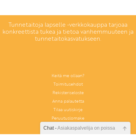
Tunnetaitoja lapselle -verkkokauppa tarjoaa
konkreettista tukea ja tietoa vanhemmuuteen ja
tunnetaitokasvatukseen.
Keitä me ollaan?
Toimitusehdot
Rekisteriseloste
Anna palautetta
Tilaa uutiskirje
Peruutuslomake
Chat -
Asiakaspalvelija on poissa