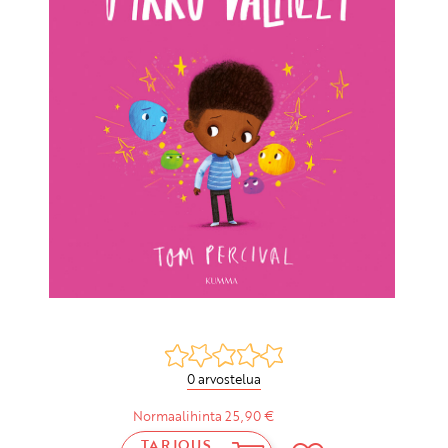
0 arvostelua
Normaalihinta 25,90 €
TARJOUS