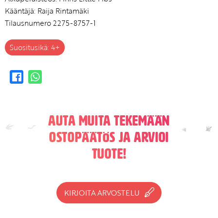
Kääntäjä: Raija Rintamäki
Tilausnumero 2275-8757-1
Suositusikä: 4+
Auta muita tekemään
ostopäätös ja arvioi
tuote!
KIRJOITA ARVOSTELU