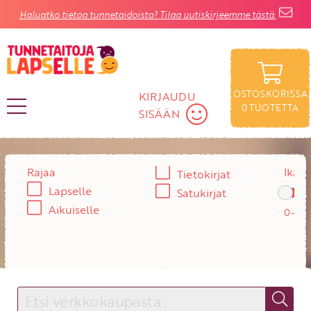
Haluatko tietoa tunnetaidoista? Tilaa uutiskirjeemme tästä.
OSTOSKORISSA
KIRJAUDU
0
TUOTETTA
SISÄÄN
KIRJAUDU SISÄÄN
Rajaa
Ikä:
Tietokirjat
Lapselle
Käyttäjätunnus
Satukirjat
Aikuiselle
Salasana
Unohtuiko salasana?