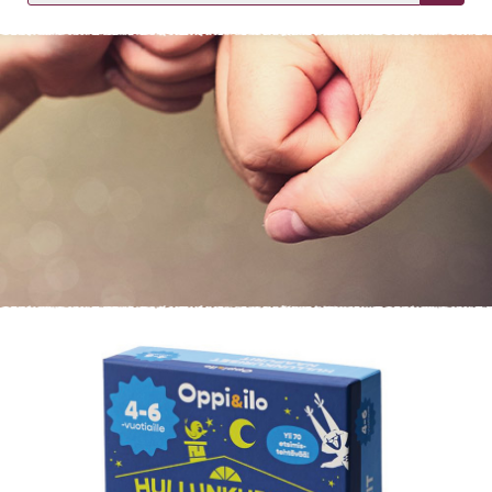
KIRJAUDU SISÄÄN
Etkö ole vielä asiakkaamme?
Luo asiakastili tästä!