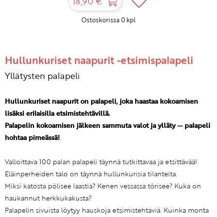
18,90 €
Ostoskorissa
0
kpl
Hullunkuriset naapurit -etsimispalapeli
Yllätysten palapeli
Hullunkuriset naapurit on palapeli, joka haastaa kokoamisen
lisäksi erilaisilla etsimistehtävillä.
Palapelin kokoamisen jälkeen sammuta valot ja ylläty — palapeli
hohtaa pimeässä!
Valloittava 100 palan palapeli täynnä tutkittavaa ja etsittävää!
Eläinperheiden talo on täynnä hullunkurisia tilanteita.
Miksi katosta pölisee laastia? Kenen vessassa törisee? Kuka on
haukannut herkkukakusta?
Palapelin sivuista löytyy hauskoja etsimistehtäviä. Kuinka monta