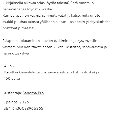
k-kirjaimella alkavaa asiaa löydät talosta? Entä montako
hammasharjaa löydät kuvasta?
Kun palapeli on valmis, sammuta valot ja katso, mitä uneton
asukki puuhaa talossa yölliseen aikaan - palapelin yksityiskohdat
hohtavat pimeässä!
Palapelin kokoaminen, kuvien tutkiminen ja kysymyksiin
vastaaminen kehittävät lapsen kuvanlukutaitoa, sanavarastoa ja
hahmotuskykyä.
• 4—6 v
• Kehittää kuvanlukutaitoa, sanavarastoa ja hahmotuskykyä.
• 100 palaa
Kustantaja:
Sanoma Pro
1. painos, 2026
ISBN 6430038966865