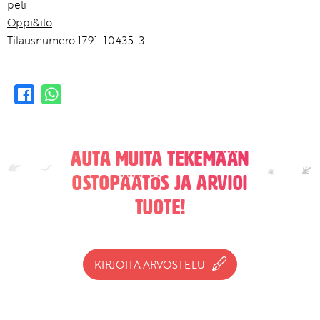
peli
Oppi&ilo
Tilausnumero 1791-10435-3
Auta muita tekemään
ostopäätös ja arvioi
tuote!
KIRJOITA ARVOSTELU