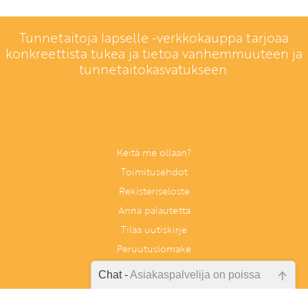
Tunnetaitoja lapselle -verkkokauppa tarjoaa
konkreettista tukea ja tietoa vanhemmuuteen ja
tunnetaitokasvatukseen.
Keitä me ollaan?
Toimitusehdot
Rekisteriseloste
Anna palautetta
Tilaa uutiskirje
Peruutuslomake
Chat -
Asiakaspalvelija on poissa
Emme ole juuri nyt paikalla, lähetä