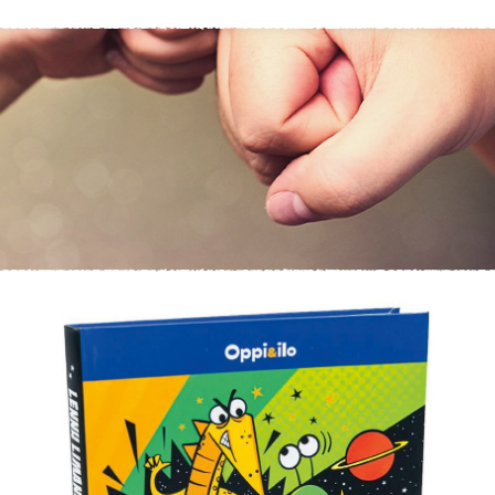
KIRJAUDU SISÄÄN
Etkö ole vielä asiakkaamme?
Luo asiakastili tästä!