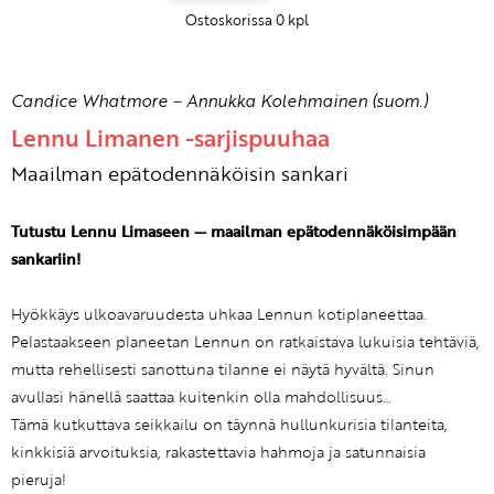
Ostoskorissa
0
kpl
Candice Whatmore
–
Annukka Kolehmainen (suom.)
Lennu Limanen -sarjispuuhaa
Maailman epätodennäköisin sankari
Tutustu Lennu Limaseen — maailman epätodennäköisimpään
sankariin!
Hyökkäys ulkoavaruudesta uhkaa Lennun kotiplaneettaa.
Pelastaakseen planeetan Lennun on ratkaistava lukuisia tehtäviä,
mutta rehellisesti sanottuna tilanne ei näytä hyvältä. Sinun
avullasi hänellä saattaa kuitenkin olla mahdollisuus…
Tämä kutkuttava seikkailu on täynnä hullunkurisia tilanteita,
kinkkisiä arvoituksia, rakastettavia hahmoja ja satunnaisia
pieruja!