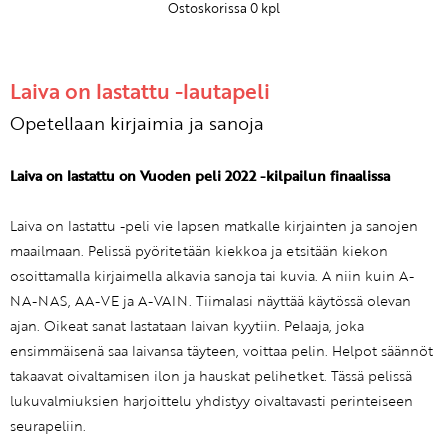
Ostoskorissa
0
kpl
Laiva on lastattu -lautapeli
Opetellaan kirjaimia ja sanoja
Laiva on lastattu on Vuoden peli 2022 -kilpailun finaalissa
Laiva on lastattu -peli vie lapsen matkalle kirjainten ja sanojen
maailmaan. Pelissä pyöritetään kiekkoa ja etsitään kiekon
osoittamalla kirjaimella alkavia sanoja tai kuvia. A niin kuin A-
NA-NAS, AA-VE ja A-VAIN. Tiimalasi näyttää käytössä olevan
ajan. Oikeat sanat lastataan laivan kyytiin. Pelaaja, joka
ensimmäisenä saa laivansa täyteen, voittaa pelin. Helpot säännöt
takaavat oivaltamisen ilon ja hauskat pelihetket. Tässä pelissä
lukuvalmiuksien harjoittelu yhdistyy oivaltavasti perinteiseen
seurapeliin.