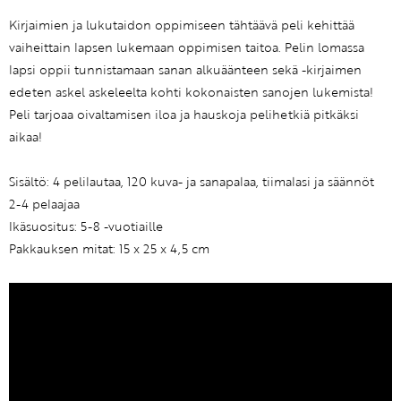
Kirjaimien ja lukutaidon oppimiseen tähtäävä peli kehittää
vaiheittain lapsen lukemaan oppimisen taitoa. Pelin lomassa
lapsi oppii tunnistamaan sanan alkuäänteen sekä -kirjaimen
edeten askel askeleelta kohti kokonaisten sanojen lukemista!
Peli tarjoaa oivaltamisen iloa ja hauskoja pelihetkiä pitkäksi
aikaa!
Sisältö: 4 pelilautaa, 120 kuva- ja sanapalaa, tiimalasi ja säännöt
2-4 pelaajaa
Ikäsuositus: 5-8 -vuotiaille
Pakkauksen mitat: 15 x 25 x 4,5 cm