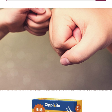
KIRJAUDU SISÄÄN
Etkö ole vielä asiakkaamme?
Luo asiakastili tästä!