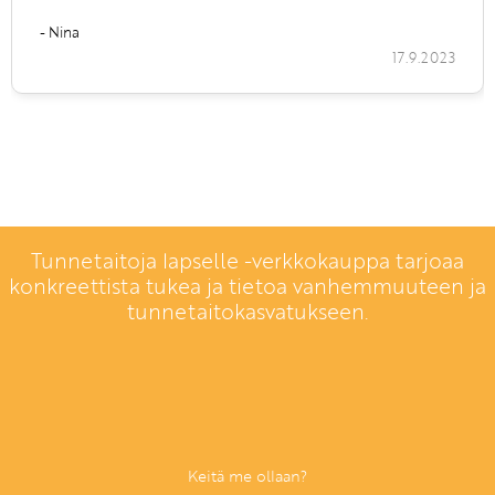
- Nina
17.9.2023
Tunnetaitoja lapselle -verkkokauppa tarjoaa
konkreettista tukea ja tietoa vanhemmuuteen ja
tunnetaitokasvatukseen.
Keitä me ollaan?