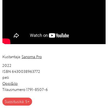
Kustantaja:
Sanoma Pro
2022
ISBN 6430038963772
peli
Oppi&ilo
Tilausnumero 1791-8507-6
Suositusikä: 5+