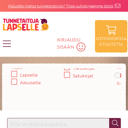
Haluatko tietoa tunnetaidoista? Tilaa uutiskirjeemme tästä.
OSTOSKORISSA
KIRJAUDU
0
TUOTETTA
SISÄÄN
Rajaa
Ikä:
Tietokirjat
KIRJAUDU SISÄÄN
Lapselle
Satukirjat
Käyttäjätunnus
Aikuiselle
Salasana
Unohtuiko salasana?