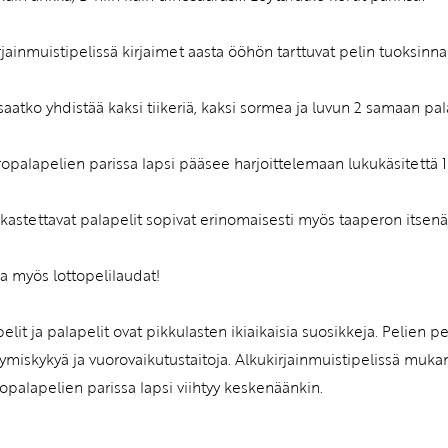
rjainmuistipelissä kirjaimet aasta ööhön tarttuvat pelin tuoksi
saatko yhdistää kaksi tiikeriä, kaksi sormea ja luvun 2 samaan pal
palapelien parissa lapsi pääsee harjoittelemaan lukukäsitettä 1
arkastettavat palapelit sopivat erinomaisesti myös taaperon itsenäi
 myös lottopelilaudat!
pelit ja palapelit ovat pikkulasten ikiaikaisia suosikkeja. Pelien
tymiskykyä ja vuorovaikutustaitoja. Alkukirjainmuistipelissä muka
palapelien parissa lapsi viihtyy keskenäänkin.