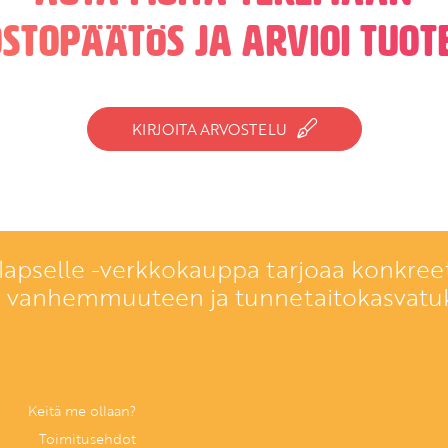
ostopäätös ja arvioi tuote
KIRJOITA ARVOSTELU
lapselle -verkkokauppa tarjoaa konkreet
a vanhemmuuteen ja tunnetaitokasvatu
Keitä me ollaan?
Toimitusehdot