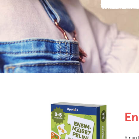
En
A niin