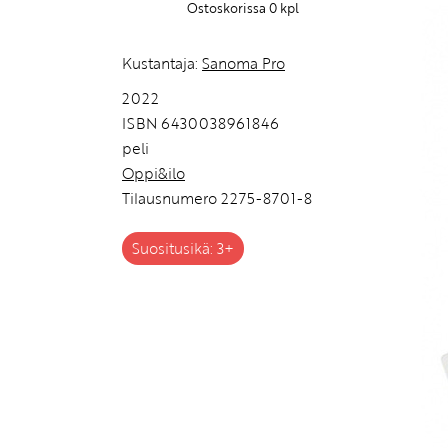
Ostoskorissa
0
kpl
Kustantaja:
Sanoma Pro
2022
ISBN 6430038961846
peli
Oppi&ilo
Tilausnumero 2275-8701-8
Suositusikä: 3+