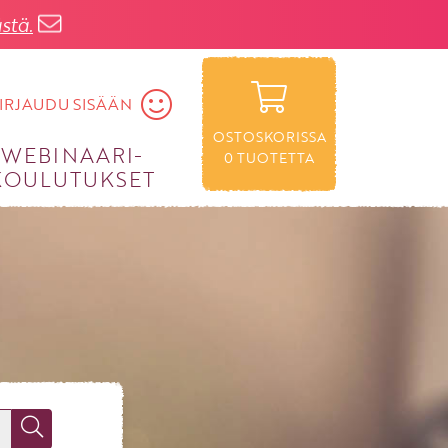
stä.
IRJAUDU SISÄÄN
OSTOSKORISSA
WEBINAARI­
0
TUOTETTA
KOULUTUKSET