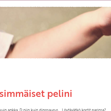
Etkö ole vielä asiakkaamme?
Luo asiakastili tästä!
simmäiset pelini
 kuin ankka, D niin kuin dinosaurus... Löytävätkö kortit parinsa?