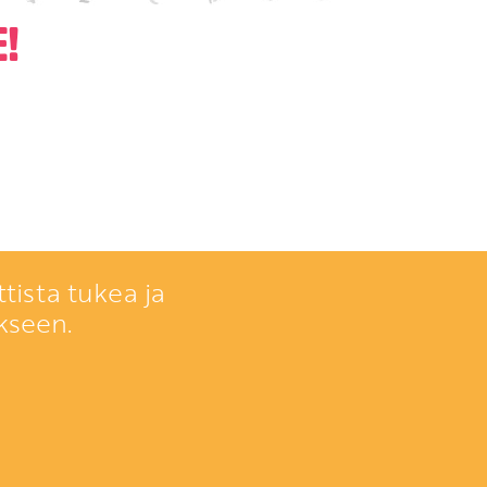
!
tista tukea ja
kseen.