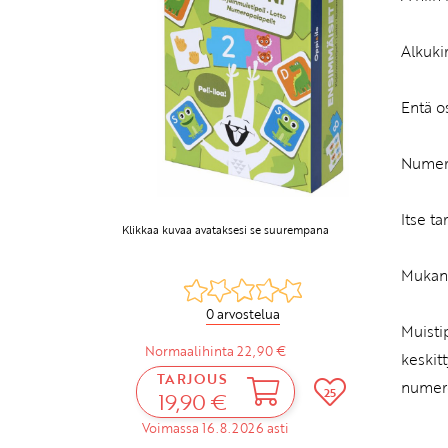
Alkuki
Entä o
Numero
Itse t
Klikkaa kuvaa avataksesi se suurempana
Mukana
0 arvostelua
Muisti
Normaalihinta 22,90 €
keskit
TARJOUS
numero
25
19,90 €
Voimassa 16.8.2026 asti