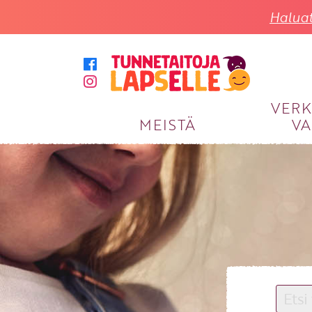
Haluat
VER
MEISTÄ
VA