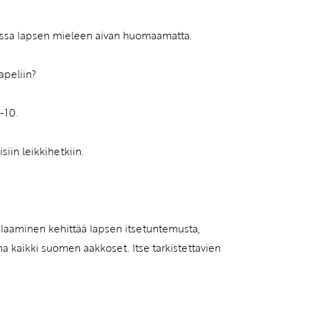
nnassa lapsen mieleen aivan huomaamatta.
apeliin?
-10.
siin leikkihetkiin.
 pelaaminen kehittää lapsen itsetuntemusta,
na kaikki suomen aakkoset. Itse tarkistettavien