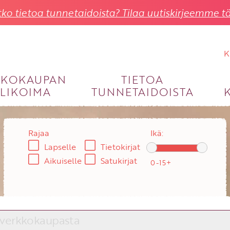
ko tietoa tunnetaidoista? Tilaa uutiskirjeemme tä
K
KKOKAUPAN
TIETOA
LIKOIMA
TUNNETAIDOISTA
KIRJAUDU SISÄÄN
Käyttäjätunnus
Rajaa
Ikä:
Lapselle
Tietokirjat
Salasana
Aikuiselle
Satukirjat
Unohtuiko salasana?
KIRJAUDU SISÄÄN