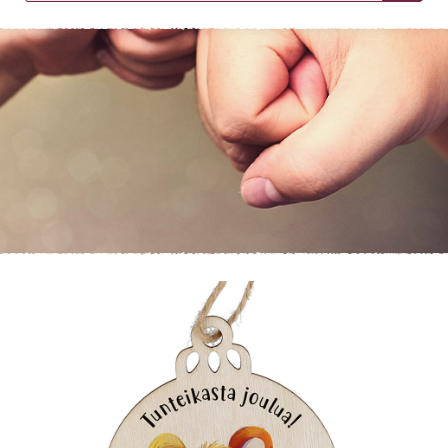
KIRJAUDU SISÄÄN
Etkö ole vielä asiakkaamme?
Luo asiakastili tästä!