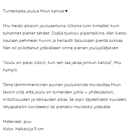
Tunteikasta joulua Miun kanssa ♥
Miu heräsi aikaisin jouluaamuna. Ulkona lumi kimalteli kuin
tuhannet pienet tähdet. Sisällä tuoksui piparitaikina. Hän kietoi
kaulaan pehmeän huivin ja heilautti tassussaan pientä sukkaa.
Hän oli piilottanut ystävälleen sinne pienen jouluyllätyksen.
”Joulu on paras silloin, kun sen saa jakaa jonkun kanssa”, Miu
hymyili.
Tämä lämminhenkinen puinen joulukoriste muistuttaa Miun
tavoin siitä, että joulu on tunteiden juhla — yhdessäolon,
kiitollisuuden ja rakkauden aikaa. Se sopii täydellisesti kuuseen,
lahjapaketin koristeeksi tai pieneksi muistoksi ystävälle.
Materiaali: puu
Koko: halkaisija 9 cm