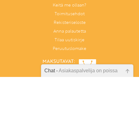
Keitä me ollaan?
Toimitusehdot
Rekisteriseloste
Anna palautetta
Tilaa uutiskirje
Peruutuslomake
Chat -
Asiakaspalvelija on poissa
Emme ole juuri nyt paikalla, lähetä
kysymyksesi meille sähköpostitse,
niin vastaamme sinulle
mahdollisimman pian.
Tunnetaitoja lapselle
PL 86, 40101 Jyväskylä
Aatoksenkatu 8 E 90, 40720 Jyväskylä
Tarkista sähköpostiosoite!
Soita meille:
014 337 0060 (arkisin klo 9–16)