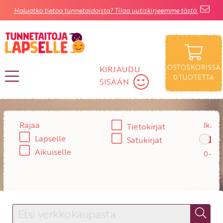
Haluatko tietoa tunnetaidoista? Tilaa uutiskirjeemme tästä.
OSTOSKORISSA
KIRJAUDU
0
TUOTETTA
SISÄÄN
KIRJAUDU SISÄÄN
Rajaa
Ikä:
Tietokirjat
Käyttäjätunnus
Lapselle
Satukirjat
Aikuiselle
Salasana
Unohtuiko salasana?