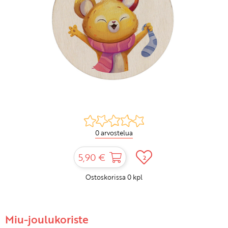
0 arvostelua
5,90 €
2
Ostoskorissa
0
kpl
Miu-joulukoriste