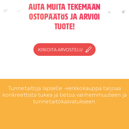
Auta muita tekemään
ostopäätös ja arvioi
tuote!
KIRJOITA ARVOSTELU
Tunnetaitoja lapselle -verkkokauppa tarjoaa
konkreettista tukea ja tietoa vanhemmuuteen ja
tunnetaitokasvatukseen.