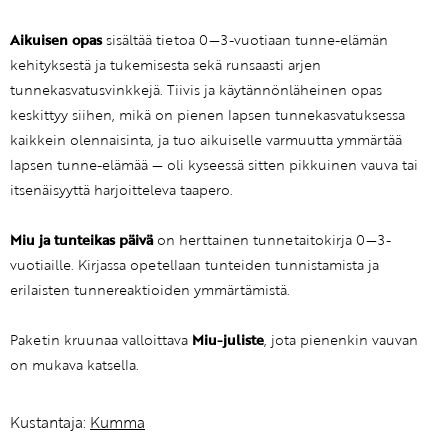
Aikuisen opas
sisältää tietoa 0—3-vuotiaan tunne-elämän
kehityksestä ja tukemisesta sekä runsaasti arjen
tunnekasvatusvinkkejä. Tiivis ja käytännönläheinen opas
keskittyy siihen, mikä on pienen lapsen tunnekasvatuksessa
kaikkein olennaisinta, ja tuo aikuiselle varmuutta ymmärtää
lapsen tunne-elämää — oli kyseessä sitten pikkuinen vauva tai
itsenäisyyttä harjoitteleva taapero.
Miu ja tunteikas päivä
on herttainen tunnetaitokirja 0—3-
vuotiaille. Kirjassa opetellaan tunteiden tunnistamista ja
erilaisten tunnereaktioiden ymmärtämistä.
Paketin kruunaa valloittava
Miu-juliste
, jota pienenkin vauvan
on mukava katsella.
Kustantaja:
Kumma