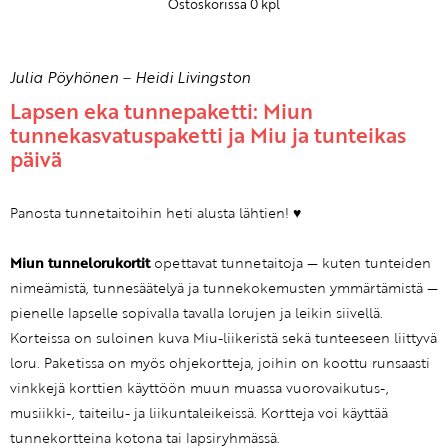
Ostoskorissa
0
kpl
Julia Pöyhönen
–
Heidi Livingston
Lapsen eka tunnepaketti: Miun
tunnekasvatuspaketti ja Miu ja tunteikas
päivä
Panosta tunnetaitoihin heti alusta lähtien! ♥
Miun tunnelorukortit
opettavat tunnetaitoja — kuten tunteiden
nimeämistä, tunnesäätelyä ja tunnekokemusten ymmärtämistä —
pienelle lapselle sopivalla tavalla lorujen ja leikin siivellä.
Korteissa on suloinen kuva Miu-liikeristä sekä tunteeseen liittyvä
loru. Paketissa on myös ohjekortteja, joihin on koottu runsaasti
vinkkejä korttien käyttöön muun muassa vuorovaikutus-,
musiikki-, taiteilu- ja liikuntaleikeissä. Kortteja voi käyttää
tunnekortteina kotona tai lapsiryhmässä.