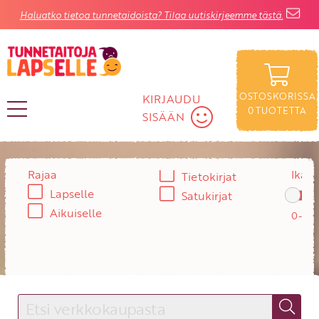
Haluatko tietoa tunnetaidoista? Tilaa uutiskirjeemme tästä.
OSTOSKORISSA
KIRJAUDU
0
TUOTETTA
SISÄÄN
KIRJAUDU SISÄÄN
Rajaa
Ikä:
Tietokirjat
Lapselle
Satukirjat
Käyttäjätunnus
Aikuiselle
Salasana
Unohtuiko salasana?