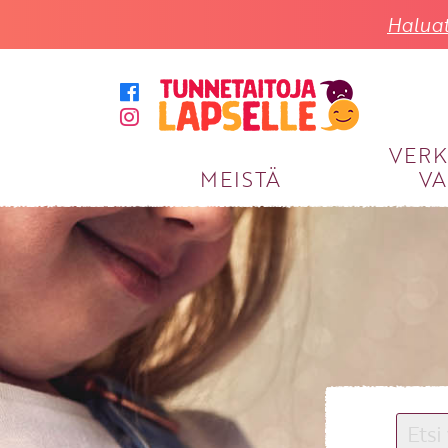
Haluat
VER
MEISTÄ
VA