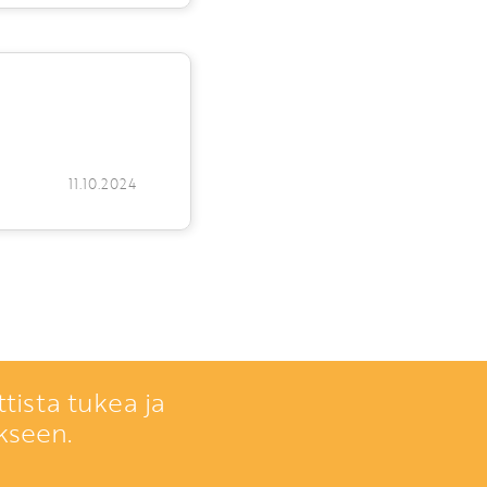
11.10.2024
tista tukea ja
kseen.