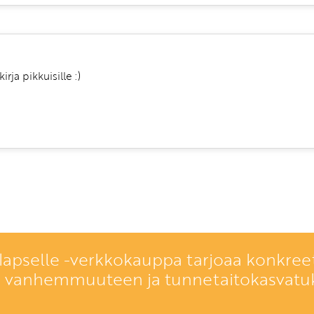
rja pikkuisille :)
lapselle -verkkokauppa tarjoaa konkreet
a vanhemmuuteen ja tunnetaitokasvatu