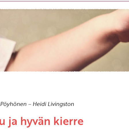
Etkö ole vielä asiakkaamme?
Luo asiakastili tästä!
a Pöyhönen
–
Heidi Livingston
u ja hyvän kierre