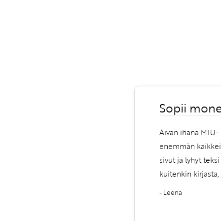
Sopii mone
Aivan ihana MIU- k
enemmän kaikkein p
sivut ja lyhyt teks
kuitenkin kirjasta
- Leena