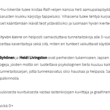
Miu-liikerille tulee kiistaa Ralf-veljen kanssa heti aamupalapöy
isarusten kiukku kärjistyy tappeluksi. Vihaisena tulee tehtyä kurji
kset kääntämään ikävät teot ystävällisiksi ja luomaan hyvän kiert
 hyvän kierre
on helposti samaistuttava tunnetaitokirja alle 3-vuot
opettaa kaveritaitoja sekä sitä, miten eri tunteet vaikuttavat käy
Pöyhönen
ja
Heidi Livingston
ovat perheiden tukemiseen, lapsen k
ogeja, joiden motto on: luotettava psykologinen tieto kuuluu kaik
tunnetaitosarjan, jotta tunnekasvatus olisi hauskaa ja helppoa. Sa
palkinnolla.
suloisesta kuvituksesta vastaa lastenkirjojen kuvittaja ja graafine
usikä 0+