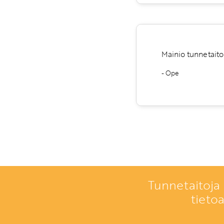
Mainio tunnetaitoki
- Ope
Tunnetaitoja 
tieto