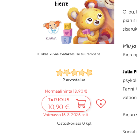
O-ou, 
pian s
sisaru
Miu ja
Kirja 
Klikkaa kuvaa avataksesi se suurempana
Julia 
psykol
2 arvostelua
Fanni-
Normaalihinta 18,90 €
valtion
TARJOUS
17
10,90 €
Kirjan 
Voimassa 16.8.2026 asti
Ostoskorissa
0
kpl
Suosit