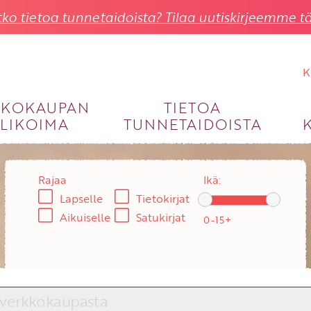
ko tietoa tunnetaidoista? Tilaa uutiskirjeemme tä
K
KKOKAUPAN
TIETOA
LIKOIMA
TUNNETAIDOISTA
KIRJAUDU SISÄÄN
Käyttäjätunnus
Rajaa
Ikä:
Lapselle
Tietokirjat
Salasana
Aikuiselle
Satukirjat
Unohtuiko salasana?
KIRJAUDU SISÄÄN