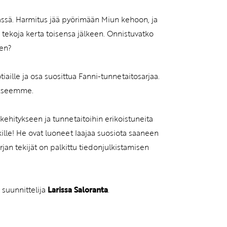
dässä. Harmitus jää pyörimään Miun kehoon, ja
a tekoja kerta toisensa jälkeen. Onnistuvatko
een?
iaille ja osa suosittua Fanni-tunnetaitosarjaa.
tökseemme.
ehitykseen ja tunnetaitoihin erikoistuneita
ille! He ovat luoneet laajaa suosiota saaneen
rjan tekijät on palkittu tiedonjulkistamisen
n suunnittelija
Larissa Saloranta
.