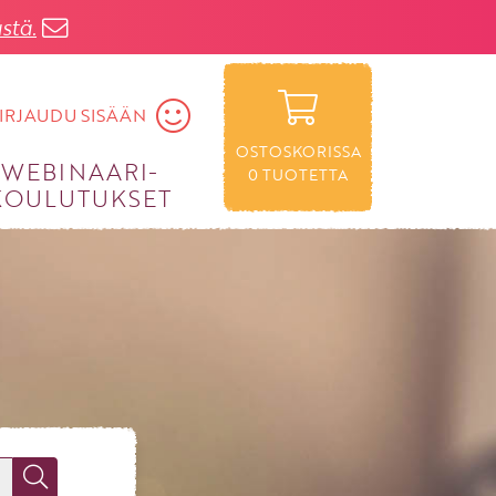
stä.
IRJAUDU SISÄÄN
OSTOSKORISSA
WEBINAARI­
0
TUOTETTA
KOULUTUKSET