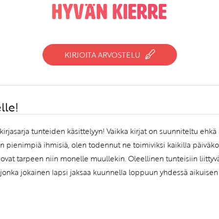
hyvän kierre
KIRJOITA ARVOSTELU
lle!
irjasarja tunteiden käsittelyyn! Vaikka kirjat on suunniteltu ehkä 
ienimpiä ihmisiä, olen todennut ne toimiviksi kaikilla päiväkoti
i ovat tarpeen niin monelle muullekin. Oleellinen tunteisiin liittyv
, jonka jokainen lapsi jaksaa kuunnella loppuun yhdessä aikuisen