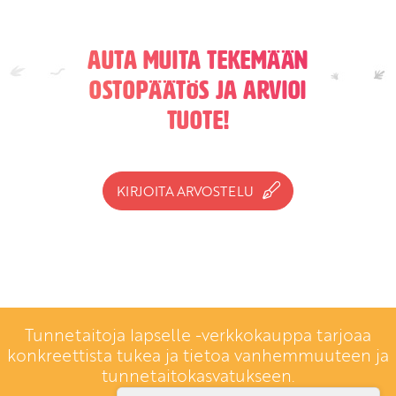
Auta muita tekemään
ostopäätös ja arvioi
tuote!
KIRJOITA ARVOSTELU
Tunnetaitoja lapselle -verkkokauppa tarjoaa
konkreettista tukea ja tietoa vanhemmuuteen ja
tunnetaitokasvatukseen.