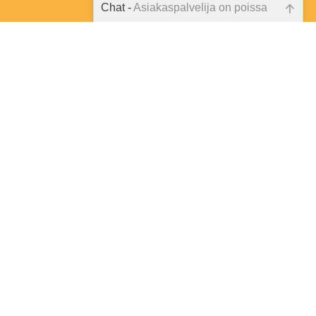
Chat -
Asiakaspalvelija on poissa
Emme ole juuri nyt paikalla, lähetä
kysymyksesi meille sähköpostitse,
niin vastaamme sinulle
mahdollisimman pian.
Keitä me ollaan?
Tarkista sähköpostiosoite!
Toimitusehdot
Rekisteriseloste
Anna palautetta
Tilaa uutiskirje
Peruutuslomake