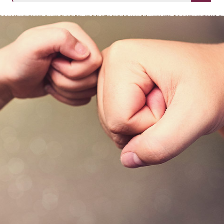
KIRJAUDU SISÄÄN
Etkö ole vielä asiakkaamme?
Luo asiakastili tästä!