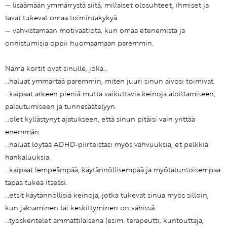
— lisäämään ymmärrystä siitä, millaiset olosuhteet, ihmiset ja
tavat tukevat omaa toimintakykyä
— vahvistamaan motivaatiota, kun omaa etenemistä ja
onnistumisia oppii huomaamaan paremmin.
Nämä kortit ovat sinulle, joka…
…haluat ymmärtää paremmin, miten juuri sinun aivosi toimivat.
…kaipaat arkeen pieniä mutta vaikuttavia keinoja aloittamiseen,
palautumiseen ja tunnesäätelyyn.
…olet kyllästynyt ajatukseen, että sinun pitäisi vain yrittää
enemmän.
…haluat löytää ADHD-piirteistäsi myös vahvuuksia, et pelkkiä
hankaluuksia.
…kaipaat lempeämpää, käytännöllisempää ja myötätuntoisempaa
tapaa tukea itseäsi.
…etsit käytännöllisiä keinoja, jotka tukevat sinua myös silloin,
kun jaksaminen tai keskittyminen on vähissä.
…työskentelet ammattilaisena (esim. terapeutti, kuntouttaja,