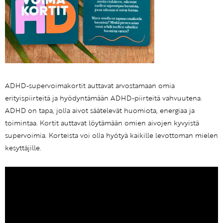
ADHD-supervoimakortit auttavat arvostamaan omia
erityispiirteitä ja hyödyntämään ADHD-piirteitä vahvuutena.
ADHD on tapa, jolla aivot säätelevät huomiota, energiaa ja
toimintaa. Kortit auttavat löytämään omien aivojen kyvyistä
supervoimia. Korteista voi olla hyötyä kaikille levottoman mielen
kesyttäjille.