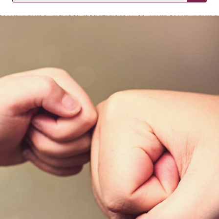
KIRJAUDU SISÄÄN
Etkö ole vielä asiakkaamme?
Luo asiakastili tästä!