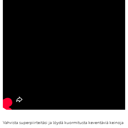
Vahvista superpiirteitäsi ja löydä kuormitusta keventäviä keinoja