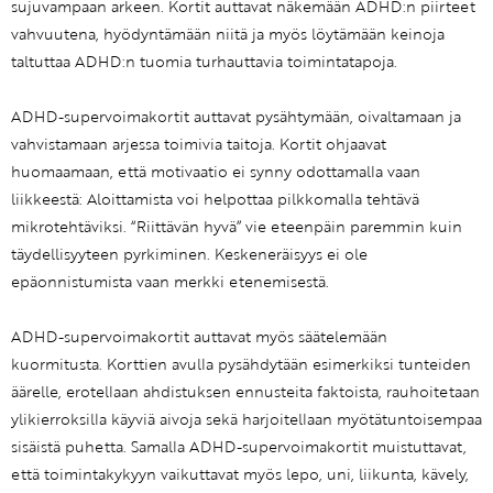
sujuvampaan arkeen. Kortit auttavat näkemään ADHD:n piirteet
vahvuutena, hyödyntämään niitä ja myös löytämään keinoja
taltuttaa ADHD:n tuomia turhauttavia toimintatapoja.
ADHD-supervoimakortit auttavat pysähtymään, oivaltamaan ja
vahvistamaan arjessa toimivia taitoja. Kortit ohjaavat
huomaamaan, että motivaatio ei synny odottamalla vaan
liikkeestä: Aloittamista voi helpottaa pilkkomalla tehtävä
mikrotehtäviksi. “Riittävän hyvä” vie eteenpäin paremmin kuin
täydellisyyteen pyrkiminen. Keskeneräisyys ei ole
epäonnistumista vaan merkki etenemisestä.
ADHD-supervoimakortit auttavat myös säätelemään
kuormitusta. Korttien avulla pysähdytään esimerkiksi tunteiden
äärelle, erotellaan ahdistuksen ennusteita faktoista, rauhoitetaan
ylikierroksilla käyviä aivoja sekä harjoitellaan myötätuntoisempaa
sisäistä puhetta. Samalla ADHD-supervoimakortit muistuttavat,
että toimintakykyyn vaikuttavat myös lepo, uni, liikunta, kävely,