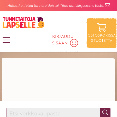
Haluatko tietoa tunnetaidoista? Tilaa uutiskirjeemme tästä.
OSTOSKORISSA
KIRJAUDU
0
TUOTETTA
SISÄÄN
Rajaa
Ikä:
Tietokirjat
Lapselle
Satukirjat
Aikuiselle
KIRJAUDU SISÄÄN
Käyttäjätunnus
Salasana
Unohtuiko salasana?