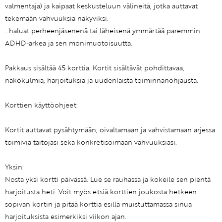
valmentaja) ja kaipaat keskusteluun välineitä, jotka auttavat
tekemään vahvuuksia näkyviksi.
…haluat perheenjäsenenä tai läheisenä ymmärtää paremmin
ADHD-arkea ja sen monimuotoisuutta.
Pakkaus sisältää 45 korttia. Kortit sisältävät pohdittavaa,
näkökulmia, harjoituksia ja uudenlaista toiminnanohjausta.
Korttien käyttöohjeet:
Kortit auttavat pysähtymään, oivaltamaan ja vahvistamaan arjessa
toimivia taitojasi sekä konkretisoimaan vahvuuksiasi.
Yksin:
Nosta yksi kortti päivässä. Lue se rauhassa ja kokeile sen pientä
harjoitusta heti. Voit myös etsiä korttien joukosta hetkeen
sopivan kortin ja pitää korttia esillä muistuttamassa sinua
harjoituksista esimerkiksi viikon ajan.