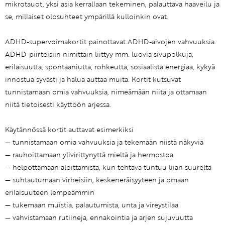
mikrotauot, yksi asia kerrallaan tekeminen, palauttava haaveilu ja
se, millaiset olosuhteet ympärillä kulloinkin ovat.
ADHD-supervoimakortit painottavat ADHD-aivojen vahvuuksia.
ADHD-piirteisiin nimittäin liittyy mm. luovia sivupolkuja,
erilaisuutta, spontaaniutta, rohkeutta, sosiaalista energiaa, kykyä
innostua syvästi ja halua auttaa muita. Kortit kutsuvat
tunnistamaan omia vahvuuksia, nimeämään niitä ja ottamaan
niitä tietoisesti käyttöön arjessa.
Käytännössä kortit auttavat esimerkiksi
— tunnistamaan omia vahvuuksia ja tekemään niistä näkyviä
— rauhoittamaan ylivirittynyttä mieltä ja hermostoa
— helpottamaan aloittamista, kun tehtävä tuntuu liian suurelta
— suhtautumaan virheisiin, keskeneräisyyteen ja omaan
erilaisuuteen lempeämmin
— tukemaan muistia, palautumista, unta ja vireystilaa
— vahvistamaan rutiineja, ennakointia ja arjen sujuvuutta