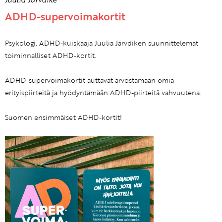
ADHD-supervoimakortit
Psykologi, ADHD-kuiskaaja Juulia Järvdiken suunnittelemat
toiminnalliset ADHD-kortit.
ADHD-supervoimakortit auttavat arvostamaan omia
erityispiirteitä ja hyödyntämään ADHD-piirteitä vahvuutena.
Suomen ensimmäiset ADHD-kortit!