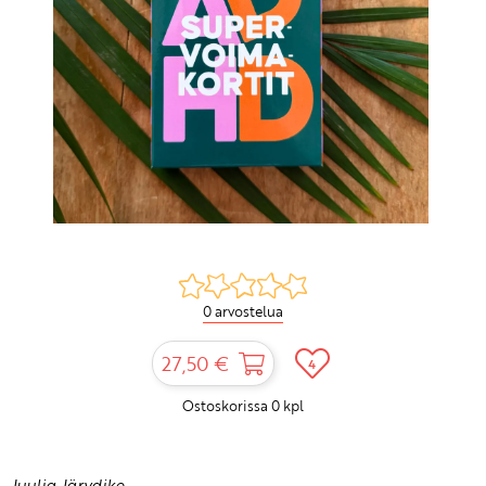
0 arvostelua
27,50 €
4
Ostoskorissa
0
kpl
Juulia Järvdike