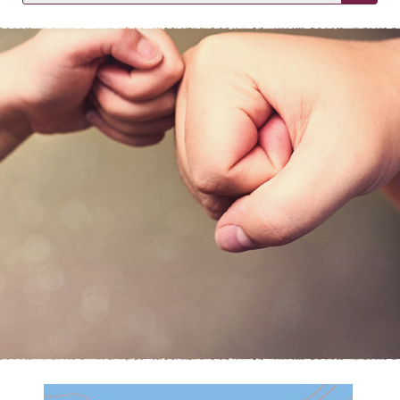
KIRJAUDU SISÄÄN
Etkö ole vielä asiakkaamme?
Luo asiakastili tästä!