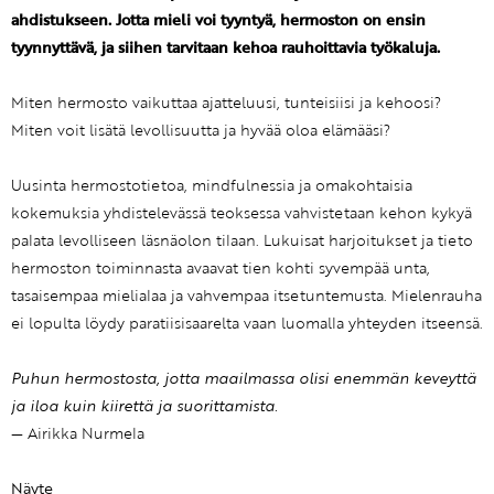
ahdistukseen. Jotta mieli voi tyyntyä, hermoston on ensin
tyynnyttävä, ja siihen tarvitaan kehoa rauhoittavia työkaluja.
Miten hermosto vaikuttaa ajatteluusi, tunteisiisi ja kehoosi?
Miten voit lisätä levollisuutta ja hyvää oloa elämääsi?
Uusinta hermostotietoa, mindfulnessia ja omakohtaisia
kokemuksia yhdistelevässä teoksessa vahvistetaan kehon kykyä
palata levolliseen läsnäolon tilaan. Lukuisat harjoitukset ja tieto
hermoston toiminnasta avaavat tien kohti syvempää unta,
tasaisempaa mielialaa ja vahvempaa itsetuntemusta. Mielenrauha
ei lopulta löydy paratiisisaarelta vaan luomalla yhteyden itseensä.
Puhun hermostosta, jotta maailmassa olisi enemmän keveyttä
ja iloa kuin kiirettä ja suorittamista.
— Airikka Nurmela
Näyte