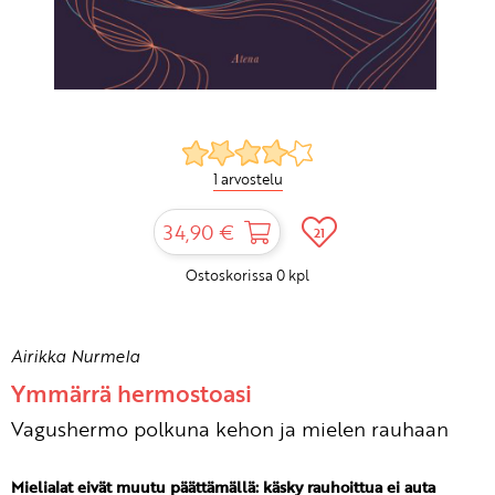
1 arvostelu
34,90 €
21
Ostoskorissa
0
kpl
Airikka Nurmela
Ymmärrä hermostoasi
Vagushermo polkuna kehon ja mielen rauhaan
Mielialat eivät muutu päättämällä: käsky rauhoittua ei auta