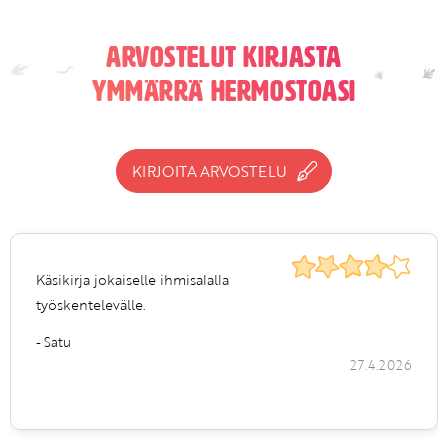
Arvostelut kirjasta
Ymmärrä hermostoasi
KIRJOITA ARVOSTELU
Käsikirja jokaiselle ihmisalalla
työskentelevälle.
- Satu
27.4.2026