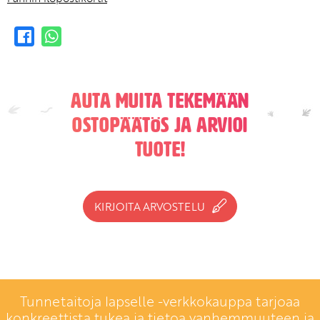
Auta muita tekemään
ostopäätös ja arvioi
tuote!
KIRJOITA ARVOSTELU
Tunnetaitoja lapselle -verkkokauppa tarjoaa
konkreettista tukea ja tietoa vanhemmuuteen ja