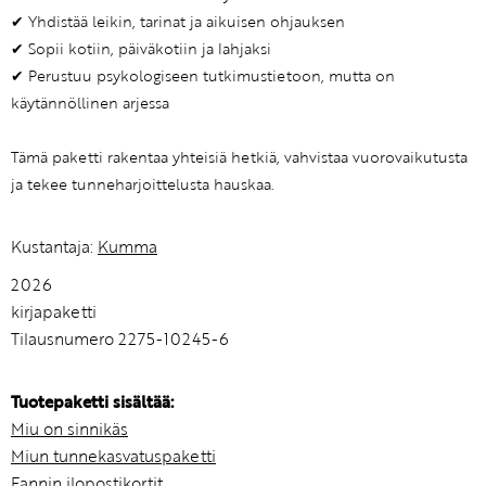
✔ Yhdistää leikin, tarinat ja aikuisen ohjauksen
✔ Sopii kotiin, päiväkotiin ja lahjaksi
✔ Perustuu psykologiseen tutkimustietoon, mutta on
käytännöllinen arjessa
Tämä paketti rakentaa yhteisiä hetkiä, vahvistaa vuorovaikutusta
ja tekee tunneharjoittelusta hauskaa.
Kustantaja:
Kumma
2026
kirjapaketti
Tilausnumero 2275-10245-6
Tuotepaketti sisältää:
Miu on sinnikäs
Miun tunnekasvatuspaketti
Fannin ilopostikortit