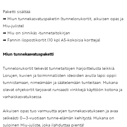
Paketti sisältää:
➡ Miun tunnekasvatuspaketin (tunnelorukortit, aikuisen opas ja
Miu-juliste)
➡ Miu on sinnikäs -tunnetaitokirjan
➡ Fannin ilopostikortit (10 kpl A5-kokoisia kortteja)
Miun tunnekasvatuspaketti
Tunnelorukortit tekevät tunnetaitojen harjoittelusta leikkiä.
Lorujen, kuvien ja toiminnallisten ideoiden avulla lapsi oppii
tunnistamaan, nimeämään ja säätelemään tunteitaan. Mukana
olevat ohjekortit tarjoavat runsaasti vinkkejä käyttöön kotona ja
varhaiskasvatuksessa.
Aikuisen opas tuo varmuutta arjen tunnekasvatukseen ja avaa
selkeästi 0—3-vuotiaan tunne-elämän kehitystä. Mukana on
suloinen Miu-juliste, joka ilahduttaa pientä!