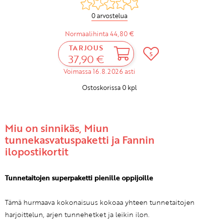
0 arvostelua
Normaalihinta 44,80 €
TARJOUS
5
37,90 €
Voimassa 16.8.2026 asti
Ostoskorissa
0
kpl
Miu on sinnikäs, Miun
tunnekasvatuspaketti ja Fannin
ilopostikortit
Tunnetaitojen superpaketti pienille oppijoille
Tämä hurmaava kokonaisuus kokoaa yhteen tunnetaitojen
harjoittelun, arjen tunnehetket ja leikin ilon.