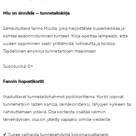
Miu on sinnikäs — tunnetaitokirja
Samaistuttava tarina Miusta, joka harjoittelee kuperkeikkaa ja
kohtaa epäonnistumisen tunteet. Kirja opettaa lempeästi, että
uuden oppiminen vaatii yrittämistä, rohkeutta ja toistoa.
Täydellinen ensikirja tunnetaitojen maailmaan.
Suositusikä: 0+
Fannin ilopostikortit
Ihastuttavat tunnetaitohahmot postikortteina. Kortit sopivat
tunnehetkiin lasten kanssa, seinäkoristeiksi, lahjojen kylkeen tai
ilahduttamaan ystäviä. Osa korteista sisältää valmiin
tervehdyksen, osa on jätetty vapaaksi omille viesteille.
✔ Tukee varhaista tunnekehitystä kokonaisvaltaisesti