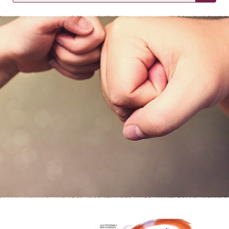
KIRJAUDU SISÄÄN
Etkö ole vielä asiakkaamme?
Luo asiakastili tästä!