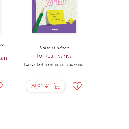
no –
Kaisa Vuorinen
Törkeän vahva
eän
Kasva kohti omia vahvuuksiasi
29,90 €
8