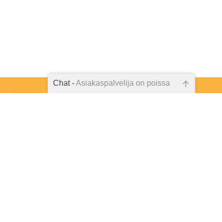
Chat -
Asiakaspalvelija on poissa
tista tukea ja
Emme ole juuri nyt paikalla, lähetä
kseen.
kysymyksesi meille sähköpostitse,
niin vastaamme sinulle
mahdollisimman pian.
Tarkista sähköpostiosoite!
väskylä