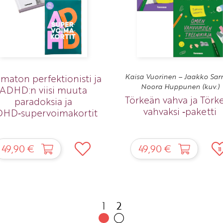
maton perfektionisti ja
Kaisa Vuorinen – Jaakko Sar
Noora Huppunen (kuv.)
ADHD:n viisi muuta
Törkeän vahva ja Törk
paradoksia ja
vahvaksi ‑paketti
HD‑supervoimakortit
49,90 €
49,90 €
11
1
2