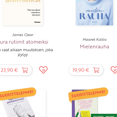
James Clear
Maaret Kallio
ura rutiinit atomeiksi
Mielenrauha
 saat aikaan muutoksen, joka
pysyy
23,90 €
19,90 €
23
27
SUOSITTELEMME!
SUOSITTELEMME!