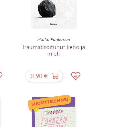
Marko Punkanen
Traumatisoitunut keho ja
mieli
31,90 €
42
SUOSITTELEMME!