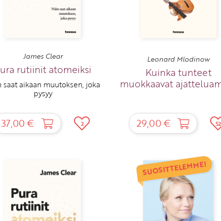
James Clear
Leonard Mlodinow
ura rutiinit atomeiksi
Kuinka tunteet
muokkaavat ajattelu
 saat aikaan muutoksen, joka
pysyy
37,00 €
29,00 €
2
52
SUOSITTELEMME!