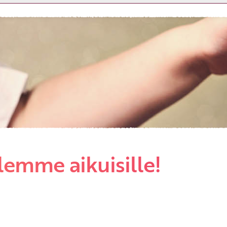
Etkö ole vielä asiakkaamme?
Luo asiakastili tästä!
elemme aikuisille!