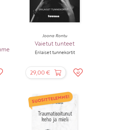
Joona Rontu
Vaietut tunteet
amme
Erilaiset tunnekortit
29,00 €
47
SUOSITTELEMME!