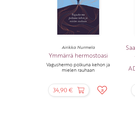
Saa
Airikka Nurmela
Ymmärrä hermostoasi
Vagushermo polkuna kehon ja
AD
mielen rauhaan
34,90 €
21