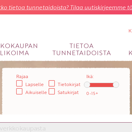
ko tietoa tunnetaidoista? Tilaa uutiskirjeemme tä
K
KKOKAUPAN
TIETOA
LIKOIMA
TUNNETAIDOISTA
KIRJAUDU SISÄÄN
Käyttäjätunnus
Rajaa
Ikä:
Lapselle
Tietokirjat
Salasana
Aikuiselle
Satukirjat
Unohtuiko salasana?
KIRJAUDU SISÄÄN