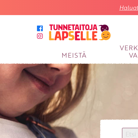
Haluat
VER
MEISTÄ
VA