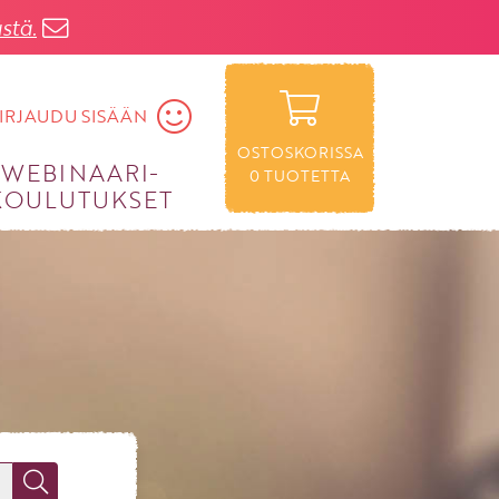
stä.
IRJAUDU SISÄÄN
OSTOSKORISSA
WEBINAARI­
0
TUOTETTA
KOULUTUKSET