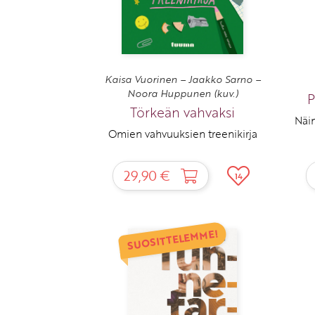
Kaisa Vuorinen – Jaakko Sarno –
Noora Huppunen (kuv.)
P
Törkeän vahvaksi
Näin
Omien vahvuuksien treenikirja
29,90 €
14
SUOSITTELEMME!