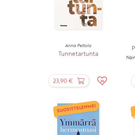
Anna Peltola
P
Tunnetartunta
Näin
23,90 €
34
SUOSITTELEMME!