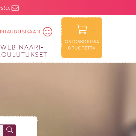
stä.
IRJAUDU SISÄÄN
OSTOSKORISSA
WEBINAARI­
0
TUOTETTA
KOULUTUKSET