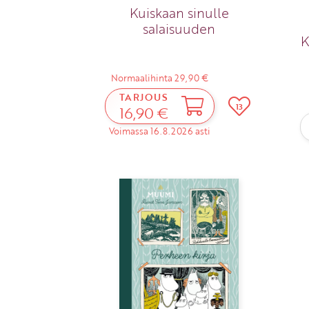
Kuiskaan sinulle
salaisuuden
K
Normaalihinta 29,90 €
TARJOUS
13
16,90 €
Voimassa 16.8.2026 asti