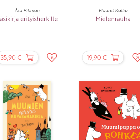
Åsa Vikman
Maaret Kallio
äsikirja erityisherkille
Mielenrauha
35,90 €
19,90 €
15
27