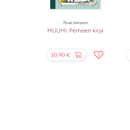
Tove Jansson
MUUMI: Perheen kirja
30,90 €
2