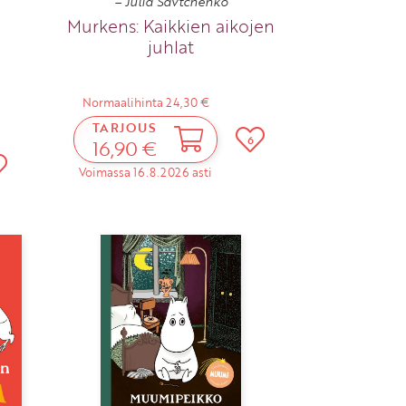
– Julia Savtchenko
Murkens: Kaikkien aikojen
juhlat
Normaalihinta 24,30 €
TARJOUS
6
16,90 €
Voimassa 16.8.2026 asti