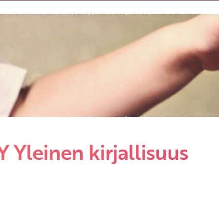
Etkö ole vielä asiakkaamme?
Luo asiakastili tästä!
 Yleinen kirjallisuus