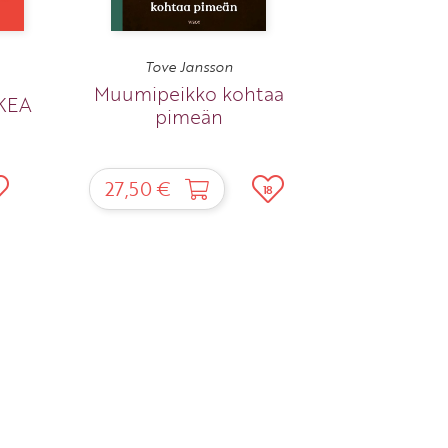
Tove Jansson
Muumipeikko kohtaa
KEA
pimeän
27,50 €
18