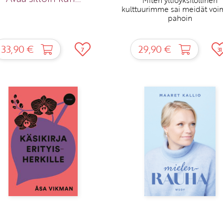
kulttuurimme sai meidät vo
pahoin
33,90 €
29,90 €
7
31