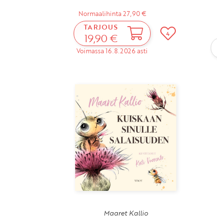
Normaalihinta 27,90 €
TARJOUS
4
19,90 €
Voimassa 16.8.2026 asti
Maaret Kallio