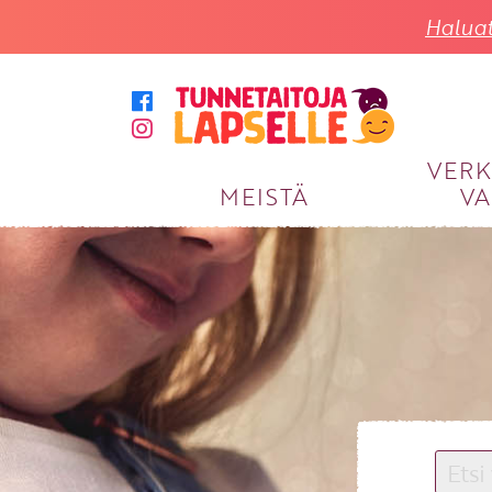
Haluat
VER
MEISTÄ
VA