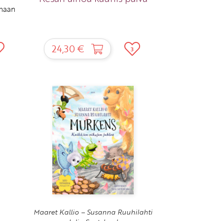
imaan
24,30 €
3
Maaret Kallio – Susanna Ruuhilahti