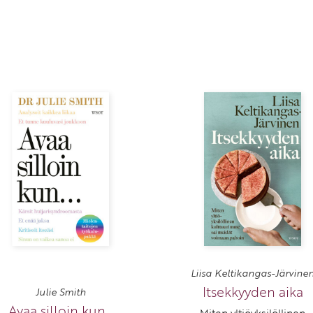
Liisa Keltikangas-Järvine
Itsekkyyden aika
Julie Smith
Avaa silloin kun...
Miten yltiöyksilöllinen