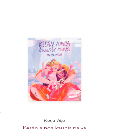
n
Maria Vilja
Kesän ainoa kaunis päivä