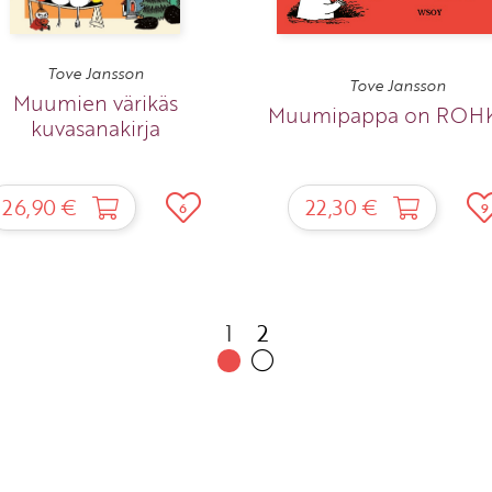
Tove Jansson
Tove Jansson
Muumien värikäs
Muumipappa on ROH
kuvasanakirja
26,90 €
22,30 €
6
9
1
2