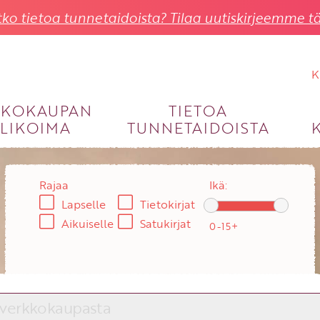
ko tietoa tunnetaidoista? Tilaa uutiskirjeemme tä
K
KKOKAUPAN
TIETOA
LIKOIMA
TUNNETAIDOISTA
KIRJAUDU SISÄÄN
Käyttäjätunnus
Rajaa
Ikä:
Lapselle
Tietokirjat
Salasana
Aikuiselle
Satukirjat
Unohtuiko salasana?
KIRJAUDU SISÄÄN