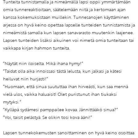
Tunteita tunnistamalla ja nimeämällä lapsi oppii ymmärtämään
omia tunnereaktioitaan, säätelemään niitä ja kertomaan ajan
kanssa kokemuksistaan muillekin. Tunnesanojen käyttäminen
arjessa on hyvä keino opettaa lapselle tunteiden tunnistamista ja
nimeämistä samalla kun lapsen sanavarasto muutenkin laajenee.
Lapsen tunteiden lisäksi aikuinen voi nimetä omia tunteitaan tai
vaikkapa kirjan hahmon tunteita.
”Näytät niin iloiselta. Mikä ihana hymy!”
”Taidat olla aika innoissasi tästä lelusta, kun jalkasi ja kätesi
heiluvat niin hurjasti!”
”Huomaan, että sinua suututtaa ihan hirveästi, kun saa mennä
vielä ulos, vaikka haluaisit! Olet puristunut ihan tiukaksi
mytyksi.”
”Kylläpä sydämesi pamppailee kovaa. Jännittääkö sinua?”
”Voi, taisit pelästyä. Se olikin tosi kova ääni!”
Lapsen tunnekokemusten sanoittaminen on hyvä keino osoittaa