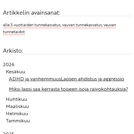
Artikkelin avainsanat:
alle 3-vuotiaiden tunnekasvatus
,
vauvan tunnekasvatus
,
vauvan
tunnetaidot
Arkisto:
2026
Kesäkuu
ADHD ja vanhemmuus
Lapsen ahdistus ja aggressio
Miksi lapsi saa kerrasta toiseen isoja raivokohtauksia?
Huhtikuu
Maaliskuu
Turvan kokemus syntyy autonomisessa
Helmikuu
hermostossamme
Alle 3-vuotiaan tunnekasvatus: Tunteiden
Tammikuu
tunnistaminen ja nimeäminen ovat tunnetaitojen
Fanni-tunnetaitowebinaari: Alle 3-vuotiaiden
kivijalka
tunnekasvatus
Kuinka auttaa lasta rauhoittumaan?
2025