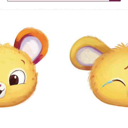
KIRJAUDU SISÄÄN
Etkö ole vielä asiakkaamme?
Luo asiakastili tästä!