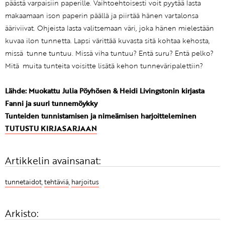
päästä varpaisiin paperille. Vaihtoehtoisesti voit pyytää lasta
makaamaan ison paperin päällä ja piirtää hänen vartalonsa
ääriviivat. Ohjeista lasta valitsemaan väri, joka hänen mielestään
kuvaa ilon tunnetta. Lapsi värittää kuvasta sitä kohtaa kehosta,
missä tunne tuntuu. Missä viha tuntuu? Entä suru? Entä pelko?
Mitä muita tunteita voisitte lisätä kehon tunneväripalettiin?
Lähde: Muokattu Julia Pöyhösen & Heidi Livingstonin kirjasta
Fanni ja suuri tunnemöykky
Tunteiden tunnistamisen ja nimeämisen harjoitteleminen
TUTUSTU KIRJASARJAAN
Artikkelin avainsanat:
tunnetaidot
,
tehtäviä
,
harjoitus
Arkisto: