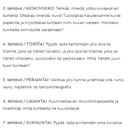
3. tehtävä / KESKIVIIKKO:
Tehkää ilmeitä, jotka kuvaavat eri
tunteita. Ottakaa ilmeistä kuva! Tulostakaa halutessanne kuvat
paperille ja kirjoittakaa tunteen nimi kuvan viereen. Montako
tunnetta onnistutte keräämään?
4. tehtävä / TORSTAI:
Pyydä lasta kertomaan yksi asia tai
tilanne, joka sai hänet iloiseksi, ja yksi asia tai tilanne, joka sai
hänet vihaiseksi, surulliseksi tai pelokkaaksi. Mikä herätti juuri
tuon tunteen?
5. tehtävä / PERJANTAI:
Valitkaa yksi tunne ja tehkää siitä runo,
laulu, näytelmä tai tanssikoreografia.
6. tehtävä / LAUANTAI:
Kuunnelkaa eri musiikkikappaleita ja
miettikää, miltä tunteelta ne kuulostavat.
7. tehtävä / SUNNUNTAI:
Pyydä lasta piirtämään oma kuvansa