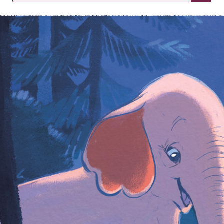
KIRJAUDU SISÄÄN
Etkö ole vielä asiakkaamme?
Luo asiakastili tästä!