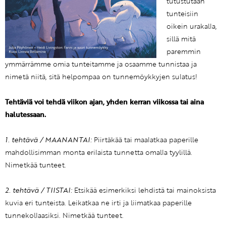
tutustutaan
tunteisiin
oikein urakalla,
sillä mitä
paremmin
ymmärrämme omia tunteitamme ja osaamme tunnistaa ja
nimetä niitä, sitä helpompaa on tunnemöykkyjen sulatus!
Tehtäviä voi tehdä viikon ajan, yhden kerran viikossa tai aina
halutessaan.
1. tehtävä / MAANANTAI:
Piirtäkää tai maalatkaa paperille
mahdollisimman monta erilaista tunnetta omalla tyylillä.
Nimetkää tunteet.
2. tehtävä / TIISTAI:
Etsikää esimerkiksi lehdistä tai mainoksista
kuvia eri tunteista. Leikatkaa ne irti ja liimatkaa paperille
tunnekollaasiksi. Nimetkää tunteet.