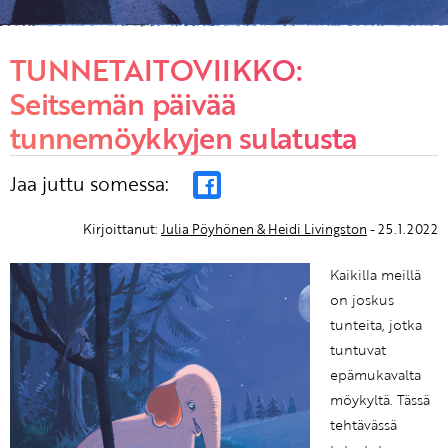
TUNNETAITOVIIKKO:
Seitsemän päivää
tunnemöykkyjen sulatusta
Jaa juttu somessa:
Kirjoittanut:
Julia Pöyhönen & Heidi Livingston
- 25.1.2022
Kaikilla meillä
on joskus
tunteita, jotka
tuntuvat
epämukavalta
möykyltä. Tässä
tehtävässä