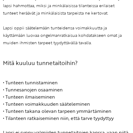
lapsi hahmottaa, miksi ja minkälaisissa tilanteissa erilaiset
tunteet heräävät ja minkälaisista tarpeista ne kertovat.
Lapsi oppii säätelemään tunteidensa voimakkuutta ja
käyttämään luovaa ongelmanratkaisua kohdatakseen omat ja
muiden ihmisten tarpeet tyydyttävällä tavalla.
Mitä kuuluu tunnetaitoihin?
• Tunteen tunnistaminen
• Tunnesanojen osaaminen
• Tunteen ilmaiseminen
• Tunteen voimakkuuden sääteleminen
• Tunteen takana olevan tarpeen ymmärtäminen
• Tilanteen ratkaiseminen niin, että tarve tyydyttyy
Lapsi ei synny valmiiden tunnetaitojen kanssa, vaan niitä