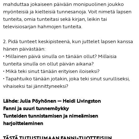
mahduttaa jokaiseen päivään monipuolinen joukko
myönteisiä ja kielteisiä tunnesanoja. Voit nimetä lapsen
tunteita, omia tunteitasi sekä kirjan, leikin tai
televisiosarjan hahmojen tunteita.
2. Pidä tunteet keskipisteenä, kun juttelet lapsen kanssa
hänen päivästään:
• Millainen päivä sinulla on tänään ollut? Millaisia
tunteita sinulla on ollut päivän aikana?
• Mikä teki sinut tänään erityisen iloiseksi?
• Tapahtuiko tänään jotakin, joka teki sinut surulliseksi,
vihaiseksi tai jännittyneeksi?
Lähde: Julia Pöyhönen — Heidi Livingston
Fanni ja suuri tunnemöykky
Tunteiden tunnistamisen ja nimeämisen
harjoitteleminen
TÄSTÄ TUTUSTUMAAN FANNI-TUOTTEISIIN.