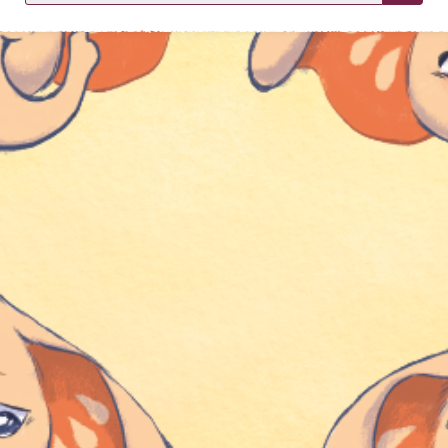
KIRJAUDU SISÄÄN
Etkö ole vielä asiakkaamme?
Luo asiakastili tästä!