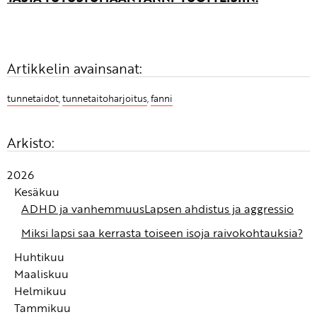
Artikkelin avainsanat:
tunnetaidot
,
tunnetaitoharjoitus
,
fanni
Arkisto:
2026
Kesäkuu
ADHD ja vanhemmuus
Lapsen ahdistus ja aggressio
Miksi lapsi saa kerrasta toiseen isoja raivokohtauksia?
Huhtikuu
Maaliskuu
Turvan kokemus syntyy autonomisessa
Helmikuu
hermostossamme
Alle 3-vuotiaan tunnekasvatus: Tunteiden
Tammikuu
tunnistaminen ja nimeäminen ovat tunnetaitojen
Fanni-tunnetaitowebinaari: Alle 3-vuotiaiden