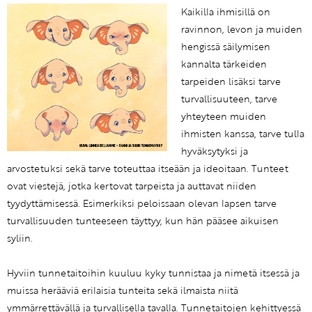
Kaikilla ihmisillä on
ravinnon, levon ja muiden
hengissä säilymisen
kannalta tärkeiden
tarpeiden lisäksi tarve
turvallisuuteen, tarve
yhteyteen muiden
ihmisten kanssa, tarve tulla
hyväksytyksi ja
arvostetuksi sekä tarve toteuttaa itseään ja ideoitaan. Tunteet
ovat viestejä, jotka kertovat tarpeista ja auttavat niiden
tyydyttämisessä. Esimerkiksi peloissaan olevan lapsen tarve
turvallisuuden tunteeseen täyttyy, kun hän pääsee aikuisen
syliin.
Hyviin tunnetaitoihin kuuluu kyky tunnistaa ja nimetä itsessä ja
muissa herääviä erilaisia tunteita sekä ilmaista niitä
ymmärrettävällä ja turvallisella tavalla. Tunnetaitojen kehittyessä