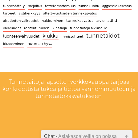
aikuisen esimerkkiä
tunnesäätely
harjoitus
tottelemattomuus
tunnekuohu
aggressiokasvatus
ILMAINEN WEBINAARI 20.10. klo 18
Mitä ovat tunnetaidot ja miksi niitä täytyy opetella?
tarpeet
aistiherkkyys
alle 3-vuotiaiden tunnekasvatus
tunnekasvatus
adhd
aistitiedon vaikeudet
nukkuminen
arvio
vahvuudet
tunnetaitoja aikuiselle
rentoutuminen
kirjasarja
tunnetaidot
kiukku
luonteenvahvuudet
ihmissuhteet
kiusaaminen
huomaa hyvä
Tunnetaitoja lapselle -verkkokauppa tarjoaa
konkreettista tukea ja tietoa vanhemmuuteen ja
tunnetaitokasvatukseen.
Chat -
Asiakaspalvelija on poissa