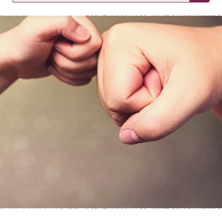
KIRJAUDU SISÄÄN
Etkö ole vielä asiakkaamme?
Luo asiakastili tästä!