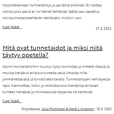
harjoittelemaan tunnetaitoja ja jaa tämä artikkeli! Ei haittaa
vaikka joka päivä ei voi tehdä tehtävää, täältä saa napattua
minitunnetaitotehtävän tehtäväksi milloin vain.
Lue lisää...
27.4.2022
Mitä ovat tunnetaidot ja miksi niitä
täytyy opetella?
Hyviin tunnetaitoihin kuuluu kyky tunnistaa ja nimetä itsessä ja
muissa herääviä erilaisia tunteita sekä ilmaista niitä
ymmärrettävällä ja turvallisella tavalla. Tunnetaitojen kehittyessä
lapsi hahmottaa, miksi ja minkälaisissa tilanteissa erilaiset
tunteet heräävät ja minkälaisista tarpeista ne kertovat.
Lue lisää...
Kirjoittanut:
Julia Pöyhönen & Heidi Livingston
- 10.5.2021