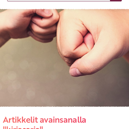
KIRJAUDU SISÄÄN
Etkö ole vielä asiakkaamme?
Luo asiakastili tästä!
Artikkelit avainsanalla