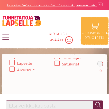
Haluatko tietoa tunnetaidoista? Tilaa uutiskirjeemme tästä.
OSTOSKORISSA
KIRJAUDU
0
TUOTETTA
SISÄÄN
Rajaa
Ikä:
Tietokirjat
KIRJAUDU SISÄÄN
Lapselle
Satukirjat
Käyttäjätunnus
Aikuiselle
Salasana
Unohtuiko salasana?