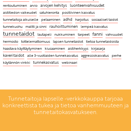
todellisuudessa vihaisena tarvitsisimme erityisen
luonteenvahvuudet
aivojen kehitys
rentoutuminen
arvio
tutustua tunteisiin ja itseensä, on parasta mahdollista
Luonteenvahvuustarina: Paarma vie pyyhkeen
paljon muiden apua ja ymmärrystä
positiivinen kasvatus
aistitiedon vaikeudet
satuhieronta
yhdessäoloa"
Empatiataidot eivät voi puhjeta kukkaansa ilman
tunnetaitoja aikuiselle
adhd
pelaaminen
harjoitus
sosiaaliset taidot
Rakentava riitely on tärkeä sosiaalinen taito -
aikuisen esimerkkiä
rauhoittuminen
tunnekuohu
maltti ja sinni
lempeä kasvatus
ILMAINEN WEBINAARI 20.10. klo 18
tunnetaidot
Mitä ovat tunnetaidot ja miksi niitä täytyy opetella?
fanni
tarpeet
vahvuudet
lautapeli
nukkuminen
hermosto
tottelemattomuus
lapsen tunnetaidot
tietoa tunnetaidoista
haastava käyttäytyminen
kiusaaminen
aistiherkkyys
kirjasarja
kaveritaidot
alle 3-vuotiaiden tunnekasvatus
aggressiokasvatus
perhe
tunnekasvatus
webinaari
käytännön vinkki
Tunnetaitoja lapselle -verkkokauppa tarjoaa
konkreettista tukea ja tietoa vanhemmuuteen ja
tunnetaitokasvatukseen.