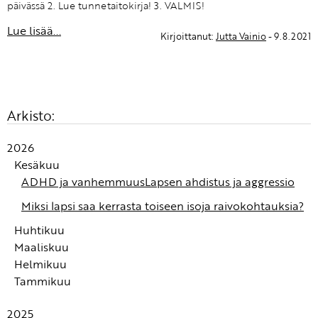
päivässä 2. Lue tunnetaitokirja! 3. VALMIS!
Lue lisää...
Kirjoittanut:
Jutta Vainio
- 9.8.2021
Arkisto:
2026
Kesäkuu
ADHD ja vanhemmuus
Lapsen ahdistus ja aggressio
Miksi lapsi saa kerrasta toiseen isoja raivokohtauksia?
Huhtikuu
Maaliskuu
Turvan kokemus syntyy autonomisessa
Helmikuu
hermostossamme
Alle 3-vuotiaan tunnekasvatus: Tunteiden
Tammikuu
tunnistaminen ja nimeäminen ovat tunnetaitojen
Fanni-tunnetaitowebinaari: Alle 3-vuotiaiden
kivijalka
tunnekasvatus
Kuinka auttaa lasta rauhoittumaan?
2025