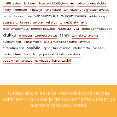
Kiukku herkästi työntää muita kauemmaksi, vaikka
tunnetaitoja
haastava käyttäytyminen
maltti ja sinni
lautapeli
tietoa tunnetaidoista
"Turvallinen tunnehetki, jonka aikana lapsi saa
todellisuudessa vihaisena tarvitsisimme erityisen
riitely
hermosto
kirjasarja
harjoitukset
tunnekuohu
aggressiokasvatus
tutustua tunteisiin ja itseensä, on parasta mahdollista
Luonteenvahvuustarina: Paarma vie pyyhkeen
paljon muiden apua ja ymmärrystä
vanhemmuus
rauhoittuminen
aistiherkkyys
yhdessäoloa"
perhe
turvan tunne
Empatiataidot eivät voi puhjeta kukkaansa ilman
aggressio
tarpeet
aivojen kehitys
tunnesäätely
Rakentava riitely on tärkeä sosiaalinen taito -
arvio
aikuisen esimerkkiä
huomaa hyvä
ILMAINEN WEBINAARI 20.10. klo 18
tottelemattomuus
lempeä kasvatus
aistitiedon vaikeudet
Mitä ovat tunnetaidot ja miksi niitä täytyy opetella?
kiukku
fanni
tunnekasvatus
empatia
tunnetaitoharjoitus
kiusaaminen
nukkuminen
alle 3-vuotiaiden tunnekasvatus
oppi&ilo
rentoutuminen
lapsen tunnetaidot
satuhieronta
harjoitus
ihmissuhteet
itsetunto
ympyräiset
käytännön vinkki
positiivinen kasvatus
vahvuudet
kaveritaidot
Tunnetaitoja lapselle -verkkokauppa tarjoaa
konkreettista tukea ja tietoa vanhemmuuteen ja
tunnetaitokasvatukseen.