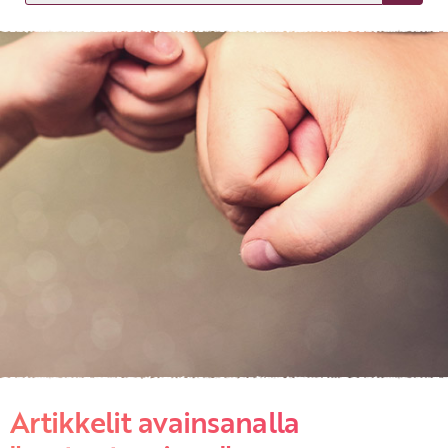
KIRJAUDU SISÄÄN
Etkö ole vielä asiakkaamme?
Luo asiakastili tästä!
Artikkelit avainsanalla