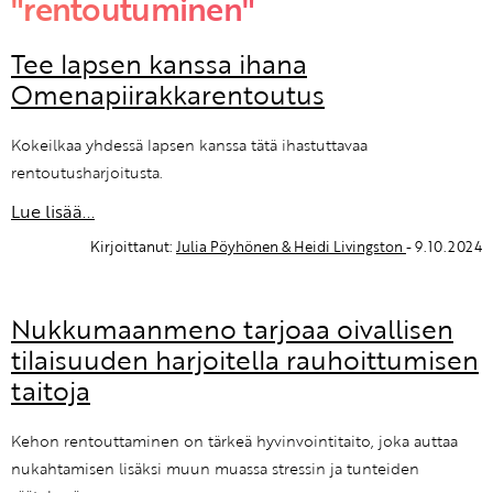
"rentoutuminen"
Tee lapsen kanssa ihana
Omenapiirakkarentoutus
Kokeilkaa yhdessä lapsen kanssa tätä ihastuttavaa
rentoutusharjoitusta.
Lue lisää...
Kirjoittanut:
Julia Pöyhönen & Heidi Livingston
- 9.10.2024
Nukkumaanmeno tarjoaa oivallisen
tilaisuuden harjoitella rauhoittumisen
taitoja
Kehon rentouttaminen on tärkeä hyvinvointitaito, joka auttaa
nukahtamisen lisäksi muun muassa stressin ja tunteiden