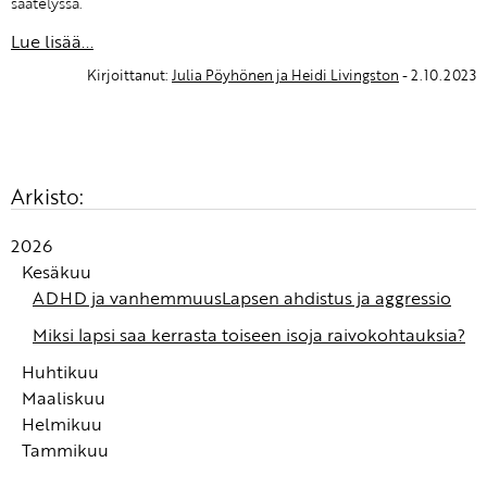
säätelyssä.
Lue lisää...
Kirjoittanut:
Julia Pöyhönen ja Heidi Livingston
- 2.10.2023
Arkisto:
2026
Kesäkuu
ADHD ja vanhemmuus
Lapsen ahdistus ja aggressio
Miksi lapsi saa kerrasta toiseen isoja raivokohtauksia?
Huhtikuu
Maaliskuu
Turvan kokemus syntyy autonomisessa
Helmikuu
hermostossamme
Alle 3-vuotiaan tunnekasvatus: Tunteiden
Tammikuu
tunnistaminen ja nimeäminen ovat tunnetaitojen
Fanni-tunnetaitowebinaari: Alle 3-vuotiaiden
kivijalka
tunnekasvatus
Kuinka auttaa lasta rauhoittumaan?