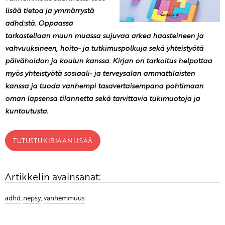
lisää tietoa ja ymmärrystä
adhd:stä. Oppaassa
tarkastellaan muun muassa sujuvaa arkea haasteineen ja
vahvuuksineen, hoito- ja tutkimuspolkuja sekä yhteistyötä
päivähoidon ja koulun kanssa. Kirjan on tarkoitus helpottaa
myös yhteistyötä sosiaali- ja terveysalan ammattilaisten
kanssa ja tuoda vanhempi tasavertaisempana pohtimaan
oman lapsensa tilannetta sekä tarvittavia tukimuotoja ja
kuntoutusta.
TUTUSTU KIRJAAN LISÄÄ
Artikkelin avainsanat:
adhd
,
nepsy
,
vanhemmuus