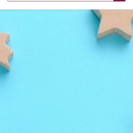
KIRJAUDU SISÄÄN
Etkö ole vielä asiakkaamme?
Luo asiakastili tästä!