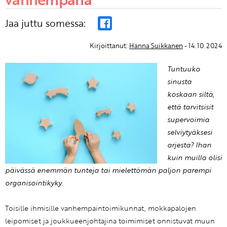
Jaa juttu somessa:
Kirjoittanut:
Hanna Suikkanen
- 14.10.2024
Tuntuuko
sinusta
koskaan siltä,
että tarvitsisit
supervoimia
selviytyäksesi
arjesta? Ihan
kuin muilla olisi
päivässä enemmän tunteja tai mielettömän paljon parempi
organisointikyky.
Toisille ihmisille vanhempaintoimikunnat, mokkapalojen
leipomiset ja joukkueenjohtajina toimimiset onnistuvat muun