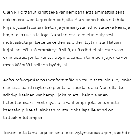
Olen kirjoittanut kirjat sekä vanhempana että ammattilaisena
näkemieni tuen tarpeiden pohjalta. Alun perin halusin tehdä
kirjan, jossa lapsi saa tietoa ja ymmärrystä ­ adhd:stä sekä keinoja
harjoitella uusia taitoja. Nuorten osalta mietin erityisesti
motivaatiota ja itselle tärkeiden asioiden löytämistä. Haluan
kirjoillani välittää ymmärrystä siitä, että adhd ei ole este vaan
ominaisuus, jonka kanssa oppii tulemaan toimeen ja jonka voi
myös kääntää itselleen hyödyksi.
Adhd-selviytymisopas vanhemmille
on tarkoitettu sinulle, jonka
elämässä adhd näyttelee pientä tai suurta roolia. Voit olla itse
adhd-piirteinen vanhempi, joka miettii keinoja arjen
helpottamiseksi. Voit myös olla vanhempi, joka ei tunnista
itsessään piirteitä lainkaan mutta jonka lapsille adhd on
tuttuakin tutumpaa.
Toivon, että tämä kirja on sinulle selviytymisopas arjen ja adhd:n