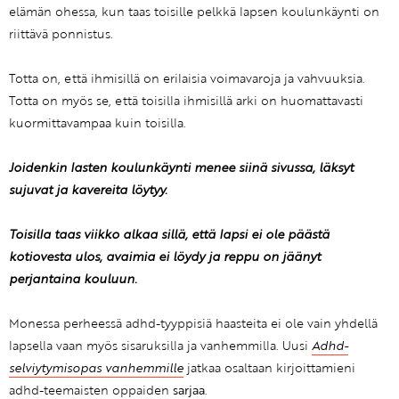
elämän ohessa, kun taas toisille pelkkä lapsen koulunkäynti on
riittävä ponnistus.
Totta on, että ihmisillä on erilaisia voimavaroja ja vahvuuksia.
Totta on myös se, että toisilla ihmisillä arki on huomattavasti
kuormittavampaa kuin toisilla.
Joidenkin lasten koulunkäynti menee siinä sivussa, läksyt
sujuvat ja kavereita löytyy.
Toisilla taas viikko alkaa sillä, että lapsi ei ole päästä
kotiovesta ulos, avaimia ei löydy ja reppu on jäänyt
perjantaina kouluun.
Monessa perheessä adhd-tyyppisiä haasteita ei ole vain yhdellä
lapsella vaan myös sisaruksilla ja vanhemmilla. Uusi
Adhd-
selviytymisopas vanhemmille
jatkaa osaltaan kirjoittamieni
adhd-teemaisten oppaiden
sarjaa
.