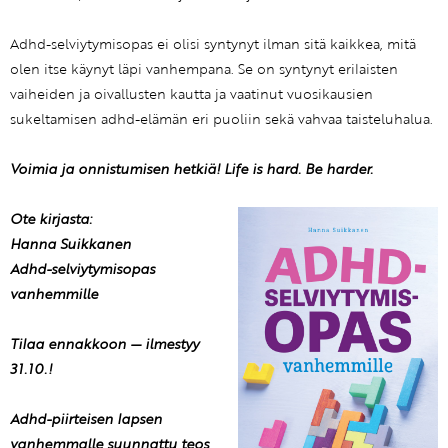
Adhd-selviytymisopas ei olisi syntynyt ilman sitä kaikkea, mitä
olen itse käynyt läpi vanhempana. Se on syntynyt erilaisten
vaiheiden ja oivallusten kautta ja vaatinut vuosikausien
sukeltamisen adhd-elämän eri puoliin sekä vahvaa taisteluhalua.
Voimia ja onnistumisen hetkiä! Life is hard. Be harder.
Ote kirjasta:
Hanna Suikkanen
Adhd-selviytymisopas
vanhemmille
Tilaa ennakkoon — ilmestyy
31.10.!
Adhd-piirteisen lapsen
vanhemmalle suunnattu teos