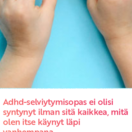
Adhd-selviytymisopas ei olisi
syntynyt ilman sitä kaikkea, mitä
olen itse käynyt läpi
vanhempana