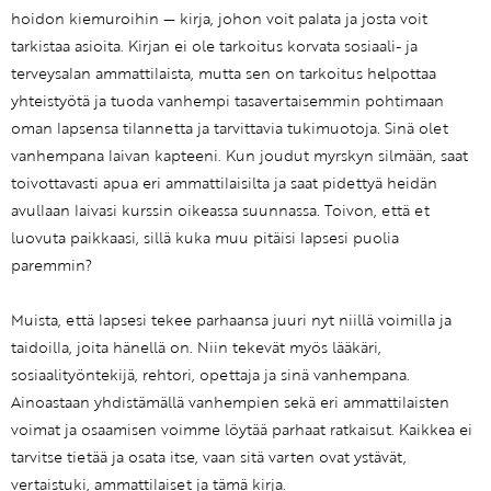
hoidon kiemuroihin — kirja, johon voit palata ja josta voit
tarkistaa asioita. Kirjan ei ole tarkoitus korvata sosiaali- ja
terveysalan ammattilaista, mutta sen on tarkoitus helpottaa
yhteistyötä ja tuoda vanhempi tasavertaisemmin pohtimaan
oman lapsensa tilannetta ja tarvittavia tukimuotoja. Sinä olet
vanhempana laivan kapteeni. Kun joudut myrskyn silmään, saat
toivottavasti apua eri ammattilaisilta ja saat pidettyä heidän
avullaan laivasi kurssin oikeassa suunnassa. Toivon, että et
luovuta paikkaasi, sillä kuka muu pitäisi lapsesi puolia
paremmin?
Muista, että lapsesi tekee parhaansa juuri nyt niillä voimilla ja
taidoilla, joita hänellä on. Niin tekevät myös lääkäri,
sosiaalityöntekijä, rehtori, opettaja ja sinä vanhempana.
Ainoastaan yhdistämällä vanhempien sekä eri ammattilaisten
voimat ja osaamisen voimme löytää parhaat ratkaisut. Kaikkea ei
tarvitse tietää ja osata itse, vaan sitä varten ovat ystävät,
vertaistuki, ammattilaiset ja tämä kirja.